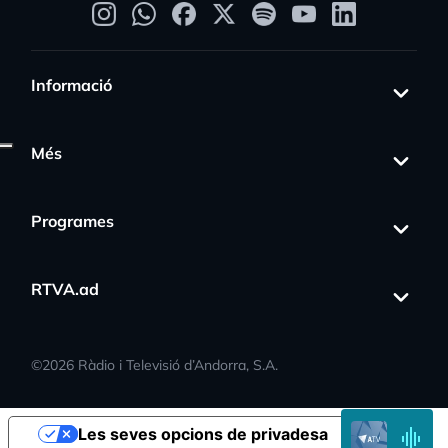
Informació
Més
Programes
RTVA.ad
©
2026
Ràdio i Televisió d’Andorra, S.A.
s_activity
EN
Les seves opcions de privadesa
DIRECTE