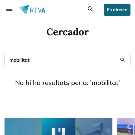
drag_handle
search
En directe
Cercador
search
No hi ha resultats per a:
'
mobilitat
'