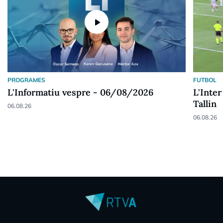
play_arrow
PROGRAMES
FUTBOL
L'Informatiu vespre - 06/08/2026
L'Inter
Tallin
06.08.26
06.08.26