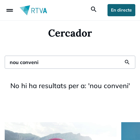
drag_handle
search
En directe
Cercador
search
No hi ha resultats per a:
'
nou conveni
'