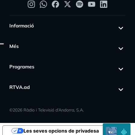
Informació
Més
Programes
ss_activity
RTVA.ad
©
2026
Ràdio i Televisió d’Andorra, S.A.
EN
Les seves opcions de privadesa
DIRECTE