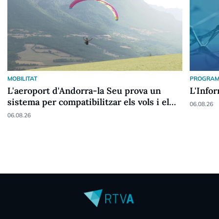
MOBILITAT
PROGRAM
L'aeroport d'Andorra-la Seu prova un
L'Info
sistema per compatibilitzar els vols i el
06.08.26
parapent
06.08.26