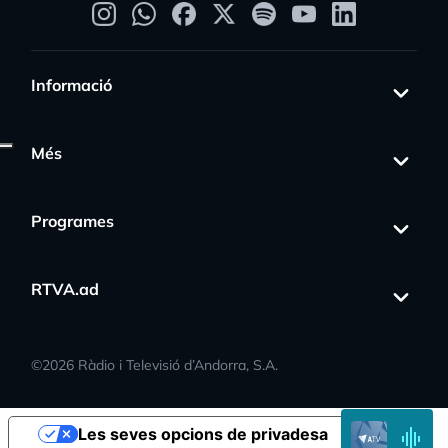
Informació
Més
gress_activity
Programes
RTVA.ad
©
2026
Ràdio i Televisió d’Andorra, S.A.
EN
Les seves opcions de privadesa
DIRECTE