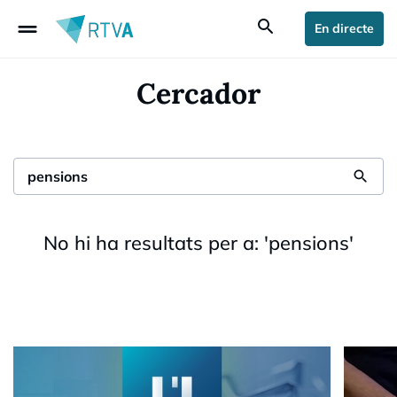
drag_handle
search
En directe
Cercador
search
No hi ha resultats per a:
'
pensions
'