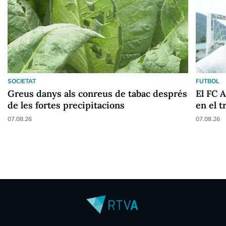
SOCIETAT
FUTBOL
Greus danys als conreus de tabac després
El FC 
de les fortes precipitacions
en el t
07.08.26
07.08.26