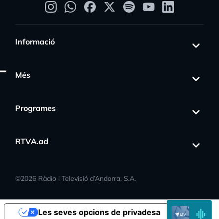
Informació
Més
Programes
RTVA.ad
s_activity
©
2026
Ràdio i Televisió d’Andorra, S.A.
EN
Les seves opcions de privadesa
DIRECTE