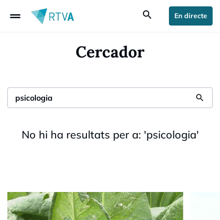
drag_handle
search
En directe
Cercador
search
No hi ha resultats per a:
'
psicologia
'