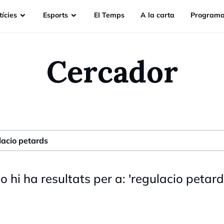
ícies
Esports
EI Temps
A la carta
Programa
Cercador
o hi ha resultats per a:
'
regulacio petar