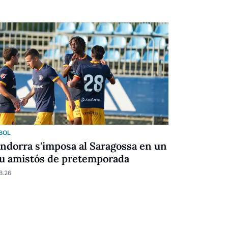
BOL
CULTURA
Andorra s'imposa al Saragossa en un
La poesia 
u amistós de pretemporada
Escènic A
8.26
06.08.26