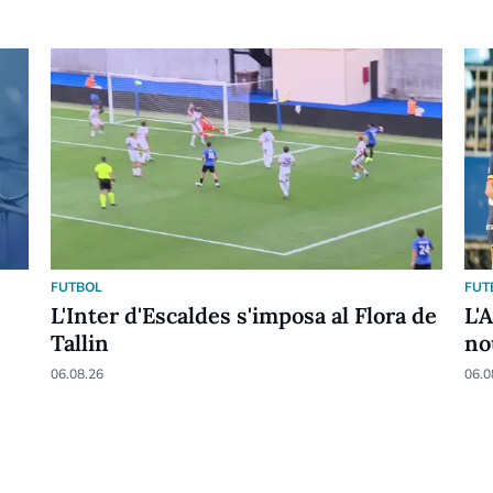
FUTBOL
FUT
L'Inter d'Escaldes s'imposa al Flora de
L'
Tallin
no
06.08.26
06.0