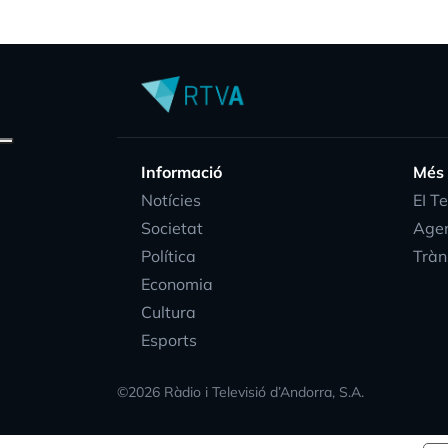
Informació
Més
Notícies
EI T
Societat
Age
Política
Tràn
Economia
Cultura
Esports
©
2026
Ràdio i Televisió d’Andorra, S.A.