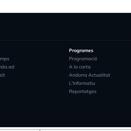
Programes
emps
Programació
nda.ad
A la carta
sit
Andorra Actualitat
L'Informatiu
Reportatges
progress_acti
EN
DIRECTE