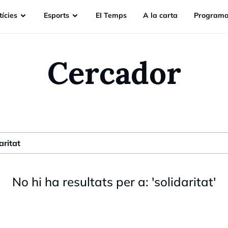
ícies
Esports
EI Temps
A la carta
Programa
Cercador
No hi ha resultats per a:
'
solidaritat
'