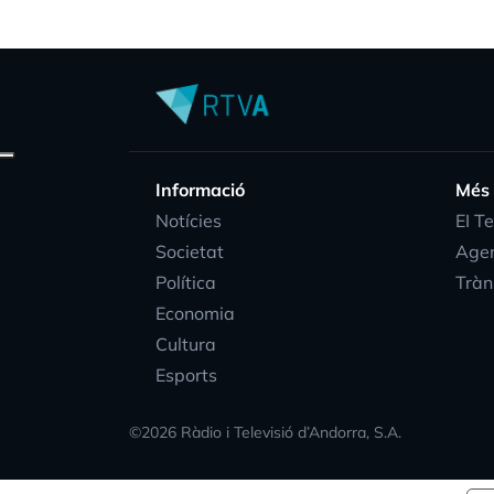
Informació
Més
Notícies
EI T
Societat
Age
Política
Tràn
Economia
Cultura
Esports
©
2026
Ràdio i Televisió d’Andorra, S.A.