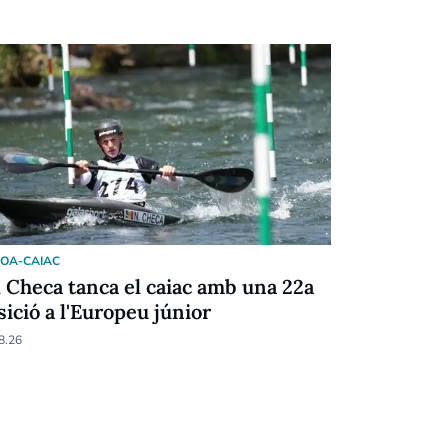
OA-CAIAC
PROGRAMES
l Checa tanca el caiac amb una 22a
El temps 
sició a l'Europeu júnior
07.08.26
8.26