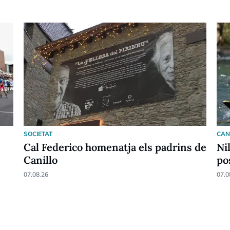
SOCIETAT
CAN
Cal Federico homenatja els padrins de
Ni
Canillo
po
07.08.26
07.0