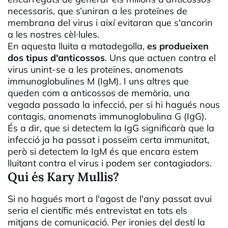
necessaris, que s’uniran a les proteïnes de
membrana del virus i així evitaran que s'ancorin
a les nostres cèl·lules.
En aquesta lluita a matadegolla,
es produeixen
dos tipus d'anticossos
. Uns que actuen contra el
virus unint-se a les proteïnes, anomenats
immunoglobulines M (IgM). I uns altres que
queden com a anticossos de memòria, una
vegada passada la infecció, per si hi hagués nous
contagis, anomenats immunoglobulina G (IgG).
És a dir, que si detectem la IgG significarà que la
infecció ja ha passat i posseïm certa immunitat,
però si detectem la IgM és que encara estem
lluitant contra el virus i podem ser contagiadors.
Qui és Kary Mullis?
Si no hagués mort a l'agost de l'any passat avui
seria el científic més entrevistat en tots els
mitjans de comunicació. Per ironies del destí la