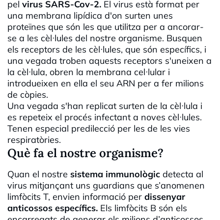
pel
virus SARS-Cov-2.
El virus està format per
una membrana lipídica d'on surten unes
proteïnes que són les que utilitza per a ancorar-
se a les cèl·lules del nostre organisme. Busquen
els receptors de les cèl·lules, que són específics, i
una vegada troben aquests receptors s'uneixen a
la cèl·lula, obren la membrana cel·lular i
introdueixen en ella el seu ARN per a fer milions
de còpies.
Una vegada s'han replicat surten de la cèl·lula i
es repeteix el procés infectant a noves cèl·lules.
Tenen especial predilecció per les de les vies
respiratòries.
Què fa el nostre organisme?
Quan el nostre
sistema immunològic
detecta al
virus mitjançant uns guardians que s’anomenen
limfòcits T, envien informació per
dissenyar
anticossos específics.
Els limfòcits B són els
encarregats de generar els milions d’anticossos