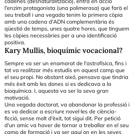
cadenes (desnaturalització), entra en acció
l'enzim protagonista (una polimerasa) que farà el
seu treball i una vegada tenim la primera còpia
amb una cadena d'ADN complementària és
qüestió de temps, unes quatre hores, que tinguem
les còpies necessàries per a una identificació
positiva.
Kary Mullis, bioquímic vocacional?
Sempre va ser un enamorat de l'astrofísica, fins i
tot va realitzar més estudis en aquest camp que
el seu propi. No obstant aixó, pensava que tindria
més èxit amb les dones si es dedicava a la
bioquímica. I, aquesta va ser la seva gran
motivació.
Una vegada doctorat, va abandonar la professió i
es va dedicar a escriure novel·les de ciència-
ficció, sense molt d'èxit, tot sigui dit. Per petició
d'un amic va haver de tornar a treballar en el seu
camp de formació i va ser aquí on en les seves