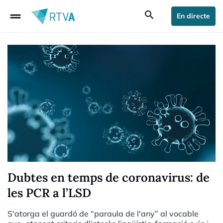
drag_handle
search
En directe
Dubtes en temps de coronavirus: de
les PCR a l’LSD
S'atorga el guardó de “paraula de l'any” al vocable