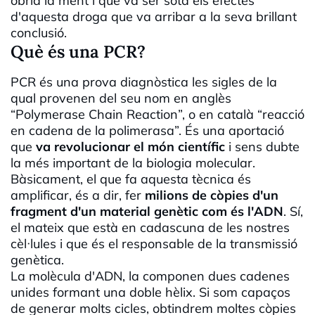
obria la ment i que va ser sota els efectes
d'aquesta droga que va arribar a la seva brillant
conclusió.
Què és una PCR?
PCR és una prova diagnòstica les sigles de la
qual provenen del seu nom en anglès
“Polymerase Chain Reaction”, o en català “reacció
en cadena de la polimerasa”. És una aportació
que
va revolucionar el món científic
i sens dubte
la més important de la biologia molecular.
Bàsicament, el que fa aquesta tècnica és
amplificar, és a dir, fer
milions de còpies d'un
fragment d'un material genètic com és l'ADN
. Sí,
el mateix que està en cadascuna de les nostres
cèl·lules i que és el responsable de la transmissió
genètica.
La molècula d'ADN, la componen dues cadenes
unides formant una doble hèlix. Si som capaços
de generar molts cicles, obtindrem moltes còpies