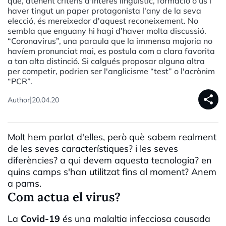
que, atenent criteris d'interès lingüístic, formació o ús i
haver tingut un paper protagonista l'any de la seva
elecció, és mereixedor d'aquest reconeixement. No
sembla que enguany hi hagi d’haver molta discussió.
“Coronavirus”, una paraula que la immensa majoria no
havíem pronunciat mai, es postula com a clara favorita
a tan alta distinció. Si calgués proposar alguna altra
per competir, podrien ser l'anglicisme “test” o l'acrònim
“PCR”.
share
|
Author
20.04.20
Molt hem parlat d'elles, però què sabem realment
de les seves característiques? i les seves
diferències? a qui devem aquesta tecnologia? en
quins camps s'han utilitzat fins al moment? Anem
a pams.
Com actua el virus?
La
Covid-19
és una malaltia infecciosa causada