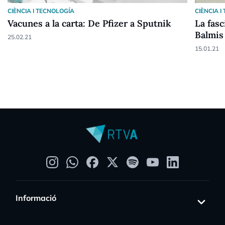
CIÈNCIA I TECNOLOGÍA
CIÈNCIA 
Vacunes a la carta: De Pfizer a Sputnik
La fasc
Balmis
25.02.21
15.01.21
Informació