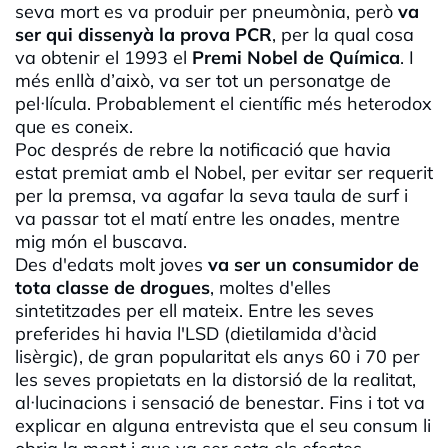
seva mort es va produir per pneumònia, però
va
ser qui dissenyà la prova PCR
, per la qual cosa
va obtenir el 1993 el
Premi Nobel de Química
. I
més enllà d’això, va ser tot un personatge de
pel·lícula. Probablement el científic més heterodox
que es coneix.
Poc després de rebre la notificació que havia
estat premiat amb el Nobel, per evitar ser requerit
per la premsa, va agafar la seva taula de surf i
va passar tot el matí entre les onades, mentre
mig món el buscava.
Des d'edats molt joves
va ser un consumidor de
tota classe de drogues
, moltes d'elles
sintetitzades per ell mateix. Entre les seves
preferides hi havia l'LSD (dietilamida d'àcid
lisèrgic), de gran popularitat els anys 60 i 70 per
les seves propietats en la distorsió de la realitat,
al·lucinacions i sensació de benestar. Fins i tot va
explicar en alguna entrevista que el seu consum li