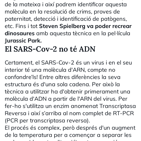
de la mateixa i així podrem identificar aquesta
molècula en la resolució de crims, proves de
paternitat, detecció i identificació de patògens,
etc. Fins i tot
Steven Spielberg va poder recrear
dinosaures
amb aquesta tècnica en la pel·lícula
Jurassic Park.
El SARS-Cov-2 no té ADN
Certament, el SARS-Cov-2 és un virus i en el seu
interior té una molècula d'ARN, compte no
confondre’ls! Entre altres diferències la seva
estructura és d'una sola cadena. Per això la
tècnica a utilitzar ha d'obtenir primerament una
molècula d'ADN a partir de l'ARN del virus. Per
fer-ho s'utilitza un enzim anomenat Transcriptasa
Reversa i així s’arriba al nom complet de RT-PCR
(PCR per transcriptasa reversa).
El procés és complex, però després d'un augment
de la temperatura per a començar a separar les