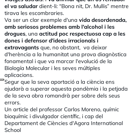
el va saludar
dient-li: “Bona nit, Dr. Mullis” mentre
tirava les escombraries.
Va ser un clar exemple d'una
vida desordenada,
amb seriosos problemes amb l'alcohol i les
drogues
, una
actitud poc respectuosa cap a les
dones i defensor d'idees irracionals i
extravagants
que, no obstant, va deixar
d'herència a la humanitat una prova diagnòstica
fonamental i que va marcar l'evolució de la
Biología Molecular i les seves múltiples
aplicacions.
Segur que la seva aportació a la ciència ens
ajudarà a superar aquesta pandèmia i la petjada
de la seva obra romandrà per sobre dels seus
errors.
Un article del professor Carlos Moreno, químic
bioquímic i divulgador científic, i cap del
Departament de Ciències d'Agora International
School