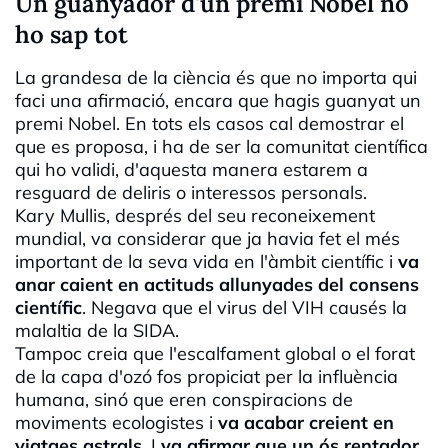
Un guanyador d'un premi Nobel no
ho sap tot
La grandesa de la ciència és que no importa qui
faci una afirmació, encara que hagis guanyat un
premi Nobel. En tots els casos cal demostrar el
que es proposa, i ha de ser la comunitat científica
qui ho validi, d'aquesta manera estarem a
resguard de deliris o interessos personals.
Kary Mullis, després del seu reconeixement
mundial, va considerar que ja havia fet el més
important de la seva vida en l'àmbit científic i
va
anar caient en actituds allunyades del consens
científic
. Negava que el virus del VIH causés la
malaltia de la SIDA.
Tampoc creia que l'escalfament global o el forat
de la capa d'ozó fos propiciat per la influència
humana, sinó que eren conspiracions de
moviments ecologistes i
va acabar creient en
viatges astrals
. I
va afirmar que un ós rentador