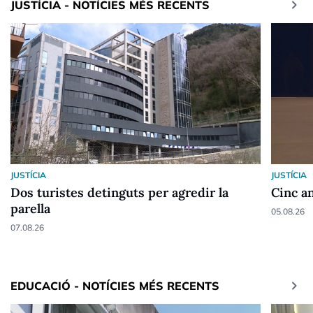
keyboard_arrow_right
JUSTÍCIA - NOTÍCIES MÉS RECENTS
JUSTÍCIA
JUSTÍCIA
Dos turistes detinguts per agredir la
Cinc an
parella
05.08.26
07.08.26
keyboard_arrow_right
EDUCACIÓ - NOTÍCIES MÉS RECENTS