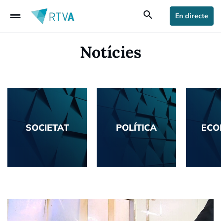
drag_handle
search
En directe
Notícies
SOCIETAT
POLÍTICA
ECO