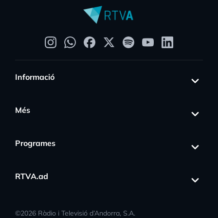
Informació
Més
Programes
RTVA.ad
©
2026
Ràdio i Televisió d’Andorra, S.A.