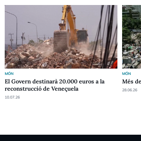
MÓN
MÓN
El Govern destinarà 20.000 euros a la
Més de
reconstrucció de Veneçuela
28.06.26
10.07.26