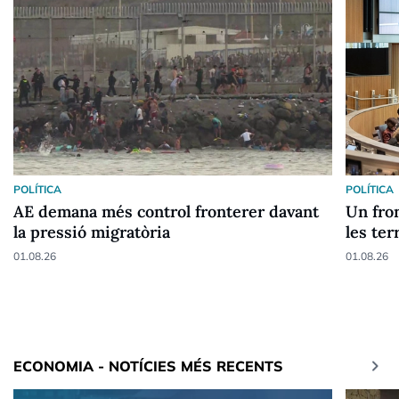
POLÍTICA
POLÍTICA
AE demana més control fronterer davant
Un fron
la pressió migratòria
les ter
01.08.26
01.08.26
keyboard_arrow_right
ECONOMIA - NOTÍCIES MÉS RECENTS