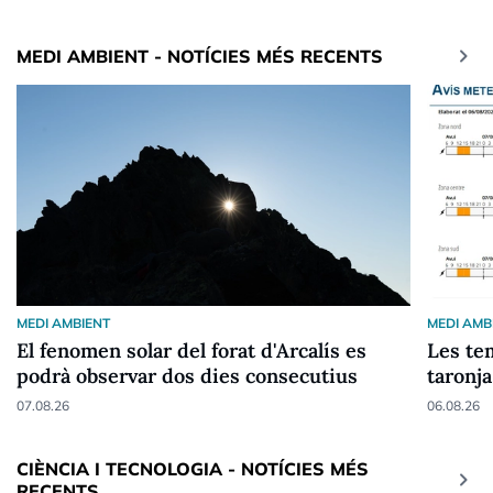
keyboard_arrow_right
MEDI AMBIENT - NOTÍCIES MÉS RECENTS
MEDI AMBIENT
MEDI AMB
El fenomen solar del forat d'Arcalís es
Les tem
podrà observar dos dies consecutius
taronja
07.08.26
06.08.26
CIÈNCIA I TECNOLOGIA - NOTÍCIES MÉS
keyboard_arrow_right
RECENTS