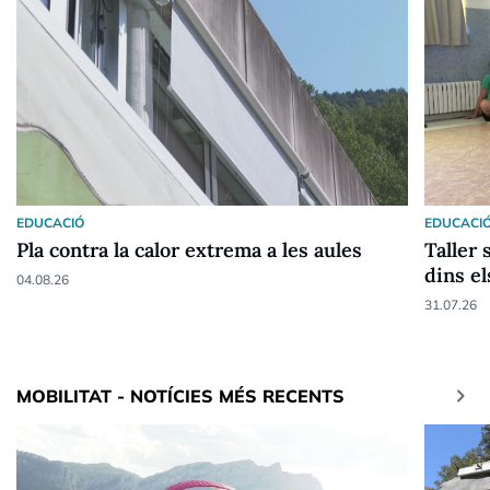
EDUCACIÓ
EDUCACI
Pla contra la calor extrema a les aules
Taller 
dins el
04.08.26
31.07.26
keyboard_arrow_right
MOBILITAT - NOTÍCIES MÉS RECENTS