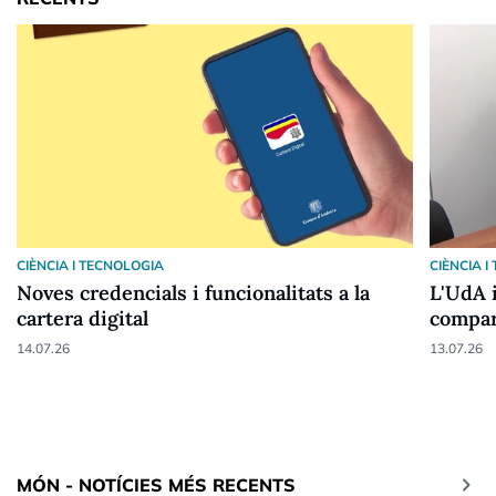
CIÈNCIA I TECNOLOGIA
CIÈNCIA 
Noves credencials i funcionalitats a la
L'UdA 
cartera digital
compart
d’epid
14.07.26
13.07.26
keyboard_arrow_right
MÓN - NOTÍCIES MÉS RECENTS