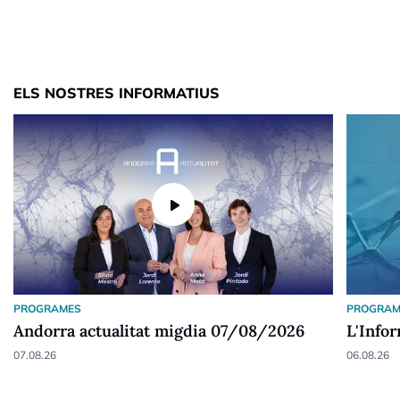
ELS NOSTRES INFORMATIUS
play_arrow
PROGRAMES
PROGRAM
Andorra actualitat migdia 07/08/2026
L'Info
07.08.26
06.08.26