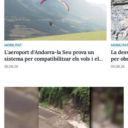
MOBILITAT
MOBILITA
L'aeroport d'Andorra-la Seu prova un
La desv
sistema per compatibilitzar els vols i el
per obr
parapent
06.08.26
05.08.26