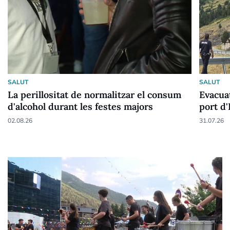
SALUT
SALUT
La perillositat de normalitzar el consum
Evacuat
d'alcohol durant les festes majors
port d'
02.08.26
31.07.26