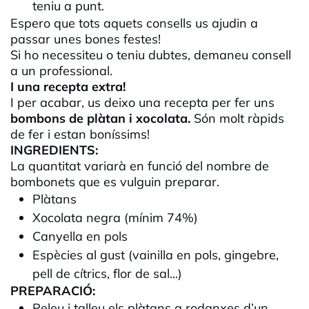
teniu a punt.
Espero que tots aquets consells us ajudin a
passar unes bones festes!
Si ho necessiteu o teniu dubtes, demaneu consell
a un professional.
I una recepta extra!
I per acabar, us deixo una recepta per fer uns
bombons de plàtan i xocolata.
Són molt ràpids
de fer i estan boníssims!
INGREDIENTS:
La quantitat variarà en funció del nombre de
bombonets que es vulguin preparar.
Plàtans
Xocolata negra (mínim 74%)
Canyella en pols
Espècies al gust (vainilla en pols, gingebre,
pell de cítrics, flor de sal...)
PREPARACIÓ:
Peleu i talleu els plàtans a rodanxes d’un