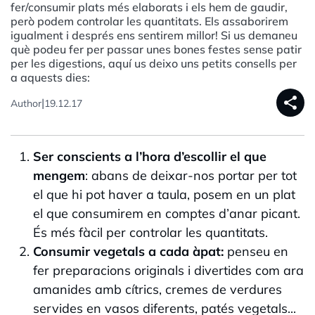
fer/consumir plats més elaborats i els hem de gaudir,
però podem controlar les quantitats. Els assaborirem
igualment i després ens sentirem millor! Si us demaneu
què podeu fer per passar unes bones festes sense patir
per les digestions, aquí us deixo uns petits consells per
a aquests dies:
share
|
Author
19.12.17
Ser conscients a l’hora d’escollir el que
mengem
: abans de deixar-nos portar per tot
el que hi pot haver a taula, posem en un plat
el que consumirem en comptes d’anar picant.
És més fàcil per controlar les quantitats.
Consumir vegetals a cada àpat:
penseu en
fer preparacions originals i divertides com ara
amanides amb cítrics, cremes de verdures
servides en vasos diferents, patés vegetals...