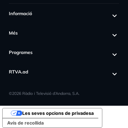
Informació
Més
Programes
RTVA.ad
©
2026
Ràdio i Televisió d’Andorra, S.A.
Les seves opcions de privadesa
Avís de recollida