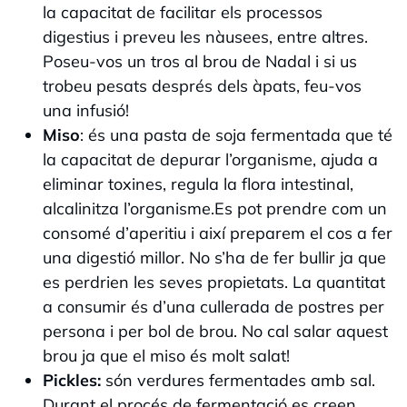
la capacitat de facilitar els processos
digestius i preveu les nàusees, entre altres.
Poseu-vos un tros al brou de Nadal i si us
trobeu pesats després dels àpats, feu-vos
una infusió!
Miso
: és una pasta de soja fermentada que té
la capacitat de depurar l’organisme, ajuda a
eliminar toxines, regula la flora intestinal,
alcalinitza l’organisme.Es pot prendre com un
consomé d’aperitiu i així preparem el cos a fer
una digestió millor. No s’ha de fer bullir ja que
es perdrien les seves propietats. La quantitat
a consumir és d’una cullerada de postres per
persona i per bol de brou. No cal salar aquest
brou ja que el miso és molt salat!
Pickles:
són verdures fermentades amb sal.
Durant el procés de fermentació es creen