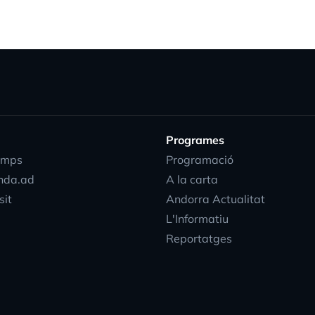
Programes
emps
Programació
nda.ad
A la carta
sit
Andorra Actualitat
L'Informatiu
Reportatges
progress_acti
EN