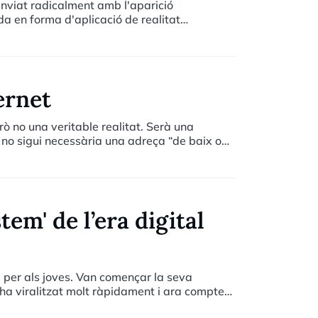
anviat radicalment amb l'aparició
a en forma d'aplicació de realitat
ió ha generat tot un fenomen mundial
ernet
rò no una veritable realitat. Serà una
i no sigui necessària una adreça “de baix o
 coneguts de coneguts. Serà una realitat quan
stats de països per emplenar un formulari de
 estalviar-nos els impostos indirectes dels
tem' de l’era digital
a per als joves. Van començar la seva
s’ha viralitzat molt ràpidament i ara compten
ls mateixos s’ho esperaven quan van