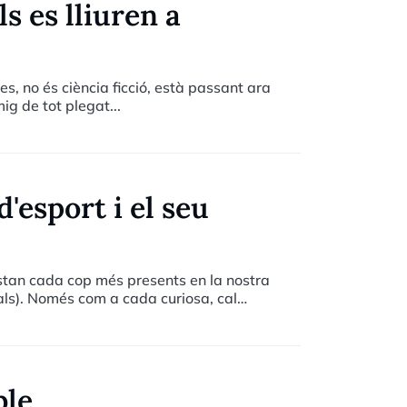
s es lliuren a
s, no és ciència ficció, està passant ara
mig de tot plegat...
'esport i el seu
estan cada cop més presents en la nostra
ials). Només com a cada curiosa, cal
ilions d'ingressos; League of Legends, més
ilions, seguit del Crossfire i el Dungeon
ble