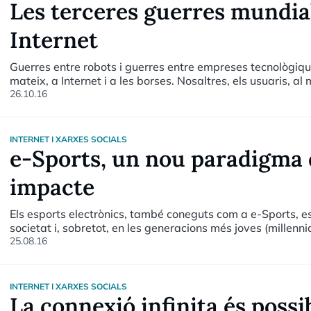
Les terceres guerres mundial
Internet
Guerres entre robots i guerres entre empreses tecnològique
mateix, a Internet i a les borses. Nosaltres, els usuaris, al 
26.10.16
INTERNET I XARXES SOCIALS
e-Sports, un nou paradigma d
impacte
Els esports electrònics, també coneguts com a e-Sports, 
societat i, sobretot, en les generacions més joves (millenn
remarcar que l'any 2015 tres jocs van superar els 1.000 m
25.08.16
conegut com a LOL i que encapçala el rànquing amb 1.600 m
Fighter Online.
INTERNET I XARXES SOCIALS
La connexió infinita és possi