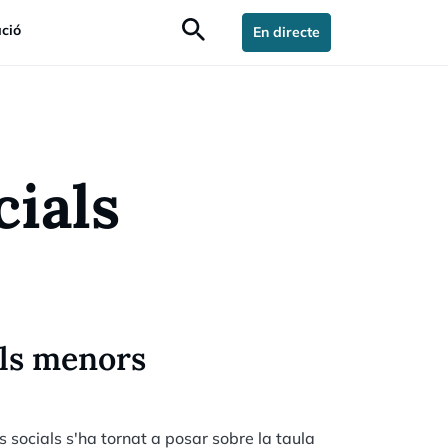
search
ció
En directe
cials
els menors
 socials s'ha tornat a posar sobre la taula