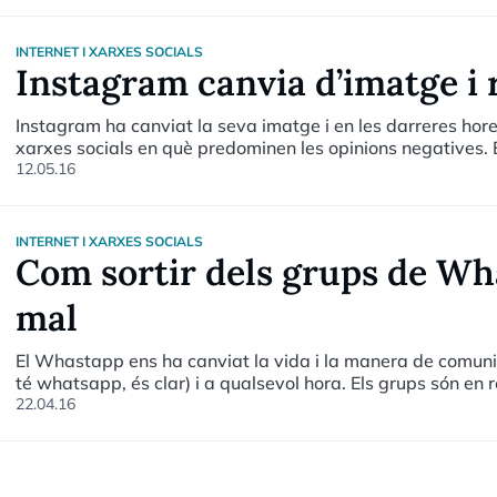
començar a penjar els seus primers vídeos a YouTube com un “divertimento
influents, els nous prescriptors de l’era digital dominada pe
INTERNET I XARXES SOCIALS
Instagram canvia d’imatge i 
Instagram ha canviat la seva imatge i en les darreres hore
xarxes socials en què predominen les opinions negatives. El 
dissenyadors han assegurat que amb aquest nou “look” es 
12.05.16
de l’usuari
INTERNET I XARXES SOCIALS
Com sortir dels grups de Wh
mal
El Whastapp ens ha canviat la vida i la manera de comun
té whatsapp, és clar) i a qualsevol hora. Els grups són en 
sola sala virtual a un nombre de persones per compartir i
22.04.16
viatge... i tenir el nostre cercle social més a prop. És realment útil, i de fet, ara costaria imaginar-se el
que suposaria haver de despenjar el telèfon i anar convoc
vespre. Però atenció! No tot és positiu!