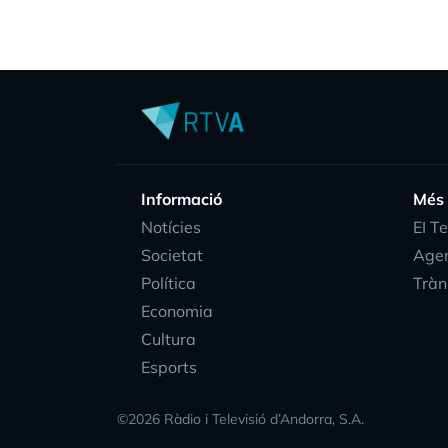
Informació
Més
Notícies
EI T
Societat
Age
Política
Tràn
Economia
Cultura
Esports
©
2026
Ràdio i Televisió d’Andorra, S.A.