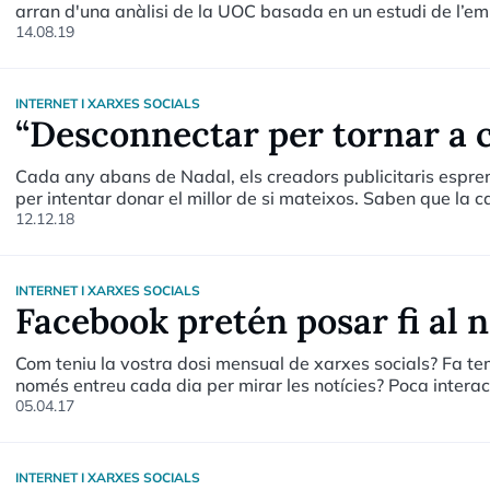
arran d'una anàlisi de la UOC basada en un estudi de l’e
països que constata que més del 80% dels nadons tenen p
14.08.19
Obrim un meló interessant i un debat que, si tens canalla a
més d’una ocasió. S’han de penjar fotos de nens petits a l
en risc?
INTERNET I XARXES SOCIALS
“Desconnectar per tornar a 
Cada any abans de Nadal, els creadors publicitaris esprem
per intentar donar el millor de si mateixos. Saben que l
de la temporada, l’aparador definitiu per a les seves creac
12.12.18
sector, amb una mica de sentit comú t’adones del motiu: p
aquesta és una època d’emocions intenses. Siguin positives
negatives, com les temptacions d’engegar al cunyat de ma
INTERNET I XARXES SOCIALS
d’ingressos de les agències publicitàries i elles també vole
Facebook pretén posar fi al 
Com teniu la vostra dosi mensual de xarxes socials? Fa t
només entreu cada dia per mirar les notícies? Poca interacci
dues xarxes amb més clientela des de fa anys constaten ca
05.04.17
reconverteixen en distribuïdors de notícies però aviat no d
INTERNET I XARXES SOCIALS