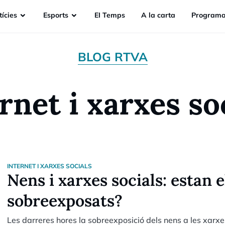
ícies
Esports
EI Temps
A la carta
Programa
BLOG RTVA
rnet i xarxes so
INTERNET I XARXES SOCIALS
Nens i xarxes socials: estan 
sobreexposats?
Les darreres hores la sobreexposició dels nens a les xarxes