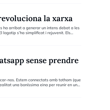
”. Ara són persones molt
ls “millennials”.
revoluciona la xarxa
s ha arribat a generar un intens debat a les
logotip s’ha simplificat i rejuvenit. Els
posa més èmfasi en les fotografies i vídeos
atsapp sense prendre
icar-nos. Estem connectats amb tothom (que
realitat una boníssima eina per reunir en una
nformació o bé organitzar un sopar, un
ant un a un per anar al cinema dissabte al