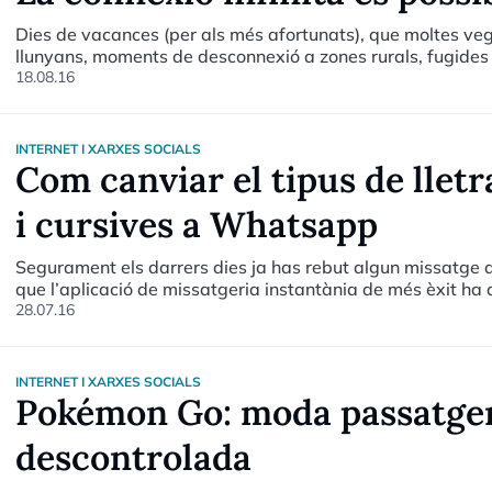
Dies de vacances (per als més afortunats), que moltes v
llunyans, moments de desconnexió a zones rurals, fugides a 
escapades a indrets remots fora de la mal anomenada civi
18.08.16
Internet, els enganxats a les xarxes socials i els que des
perdut l'empremta dactilar de tant fer servir el mòbil han
d'antelació.
INTERNET I XARXES SOCIALS
Com canviar el tipus de lletra
i cursives a Whatsapp
Segurament els darrers dies ja has rebut algun missatge 
que l’aplicació de missatgeria instantània de més èxit ha 
28.07.16
INTERNET I XARXES SOCIALS
Pokémon Go: moda passatger
descontrolada