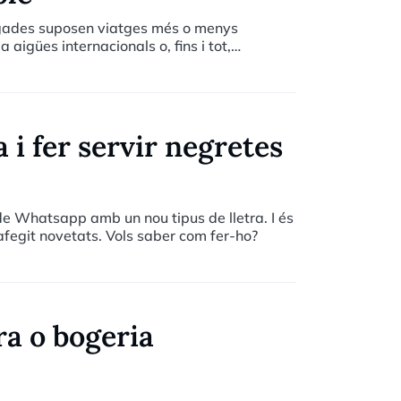
egades suposen viatges més o menys
aigües internacionals o, fins i tot,
lització. Ara més que mai, els addictes a
envolupen una considerable gepa i ja han
 (hem) de planificar amb una mica
 i fer servir negretes
de Whatsapp amb un nou tipus de lletra. I és
afegit novetats. Vols saber com fer-ho?
a o bogeria