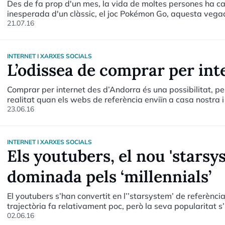
Des de fa prop d'un mes, la vida de moltes persones ha c
inesperada d'un clàssic, el joc Pokémon Go, aquesta vegad
augmentada per a telèfons mòbils. Des de la seva aparic
21.07.16
acompanyat de controvèrsia i moltes anècdotes.
INTERNET I XARXES SOCIALS
L’odissea de comprar per int
Comprar per internet des d’Andorra és una possibilitat, pe
realitat quan els webs de referència enviïn a casa nostra 
de dalt” que sovint impliqui involucrar amics, familiars o
23.06.16
les botigues d’internet incloguin “Andorra” en els seus lli
facturació. Serà una realitat quan es faciliti el procés per
països de la Unió Europea que no estem obligats a pagar.
INTERNET I XARXES SOCIALS
Els youtubers, el nou 'starsys
dominada pels ‘millennials’
El youtubers s’han convertit en l’’starsystem’ de referènci
trajectòria fa relativament poc, però la seva popularitat 
amb milions de seguidors. Ha anat tot tan ràpid que ni el
02.06.16