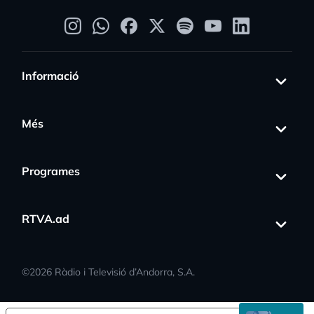
Informació
Més
Programes
s_activity
RTVA.ad
©
2026
Ràdio i Televisió d’Andorra, S.A.
EN