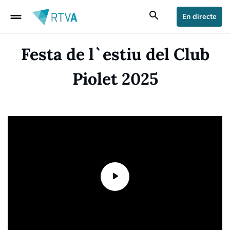
drag_handle
search
En directe
Festa de l`estiu del Club
Piolet 2025