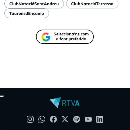
ClubNatacióSantAndreu
ClubNatacióTerrassa
TauronsdEncamp