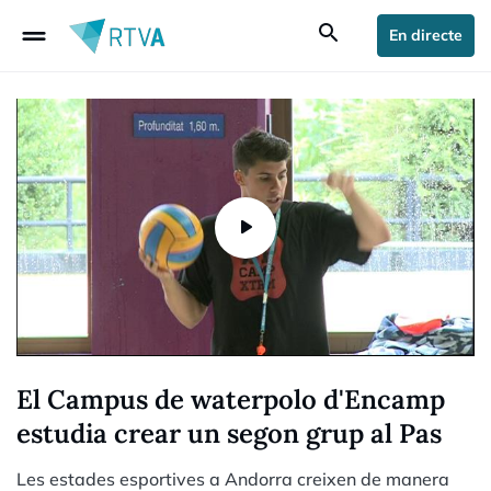
drag_handle
search
En directe
El Campus de waterpolo d'Encamp
estudia crear un segon grup al Pas
Les estades esportives a Andorra creixen de manera