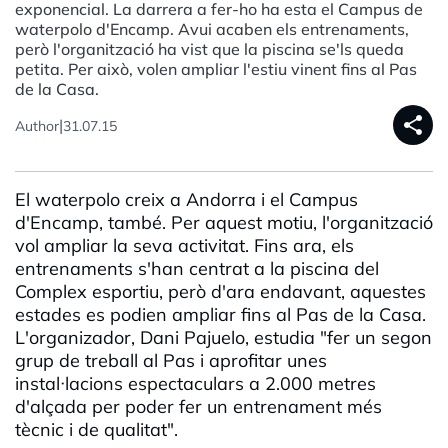
exponencial. La darrera a fer-ho ha esta el Campus de
waterpolo d'Encamp. Avui acaben els entrenaments,
però l'organització ha vist que la piscina se'ls queda
petita. Per això, volen ampliar l'estiu vinent fins al Pas
de la Casa.
share
|
Author
31.07.15
El waterpolo creix a Andorra i el Campus
d'Encamp, també. Per aquest motiu, l'organització
vol ampliar la seva activitat. Fins ara, els
entrenaments s'han centrat a la piscina del
Complex esportiu, però d'ara endavant, aquestes
estades es podien ampliar fins al Pas de la Casa.
L'organizador, Dani Pajuelo, estudia "fer un segon
grup de treball al Pas i aprofitar unes
instal·lacions espectaculars a 2.000 metres
d'alçada per poder fer un entrenament més
tècnic i de qualitat".