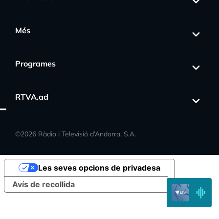
Més
Programes
RTVA.ad
s_activity
©
2026
Ràdio i Televisió d’Andorra, S.A.
Les seves opcions de privadesa
Avís de recollida
EN
DIRECTE