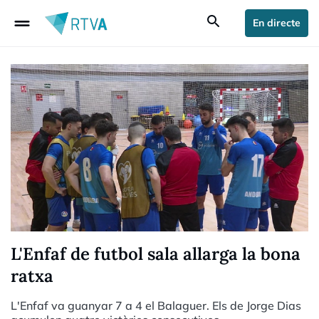
drag_handle
search
En directe
L'Enfaf de futbol sala allarga la bona
ratxa
L'Enfaf va guanyar 7 a 4 el Balaguer. Els de Jorge Dias