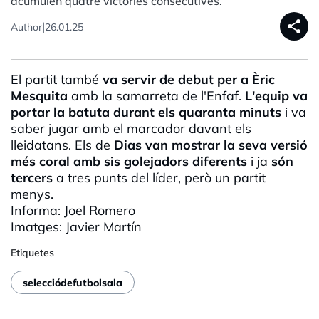
acumulen quatre victòries consecutives.
share
|
Author
26.01.25
El partit també
va servir de debut per a
Èric
Mesquita
amb la samarreta de
l'Enfaf
.
L'equip va
portar la batuta durant els quaranta minuts
i va
saber jugar amb el marcador davant els
lleidatans. Els de
Dias
van mostrar la seva versió
més coral amb sis golejadors diferents
i ja
són
tercers
a tres punts del líder, però un partit
menys.
Informa: Joel Romero
Imatges:
Javier
Martín
Etiquetes
selecciódefutbolsala