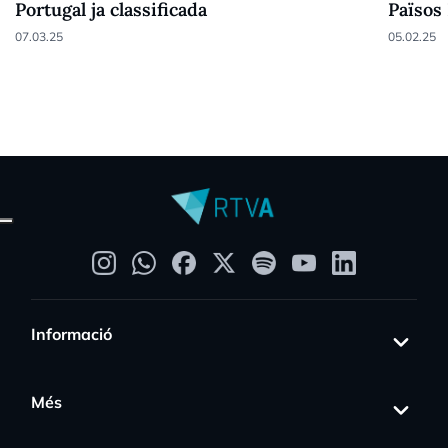
Portugal ja classificada
Països
07.03.25
05.02.25
Informació
Més