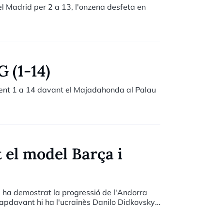
el Madrid per 2 a 13, l'onzena desfeta en
 (1-14)
ent 1 a 14 davant el Majadahonda al Palau
 el model Barça i
 ha demostrat la progressió de l'Andorra
capdavant hi ha l'ucraïnès Danilo Didkovsky,
a llarg termini.