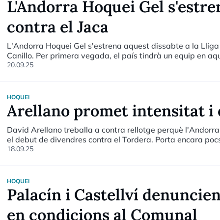
L'Andorra Hoquei Gel s'estre
contra el Jaca
L'Andorra Hoquei Gel s'estrena aquest dissabte a la Lliga 
Canillo. Per primera vegada, el país tindrà un equip en aqu
per impulsar una modalitat espectacular.
20.09.25
HOQUEI
Arellano promet intensitat i
David Arellano treballa a contra rellotge perquè l'Andorra 
el debut de divendres contra el Tordera. Porta encara pocs
deixat clar que aportarà intensitat i exigència.
18.09.25
HOQUEI
Palacín i Castellví denuncie
en condicions al Comunal