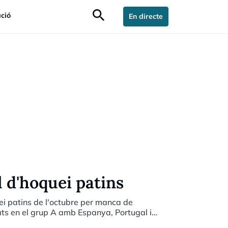
search
ció
En directe
 d'hoquei patins
ei patins de l'octubre per manca de
ts en el grup A amb Espanya, Portugal i
c.