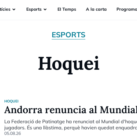
ícies
Esports
EI Temps
A la carta
Programa
ESPORTS
Hoquei
HOQUEI
Andorra renuncia al Mundial
La Federació de Patinatge ha renunciat al Mundial d'hoqu
jugadors. És una llàstima, perquè havien quedat enquadra
Itàlia. Sí que hi anirà una representant de patinatge artísti
05.08.26