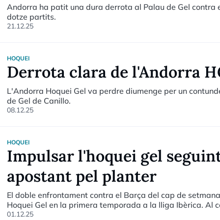
Andorra ha patit una dura derrota al Palau de Gel contra 
dotze partits.
21.12.25
HOQUEI
Derrota clara de l'Andorra HG
L'Andorra Hoquei Gel va perdre diumenge per un contund
de Gel de Canillo.
08.12.25
HOQUEI
Impulsar l'hoquei gel seguint
apostant pel planter
El doble enfrontament contra el Barça del cap de setmana
Hoquei Gel en la primera temporada a la lliga Ibèrica. Al 
que ha passat per 'La Companyia' i ha parlat d'un projecte 
01.12.25