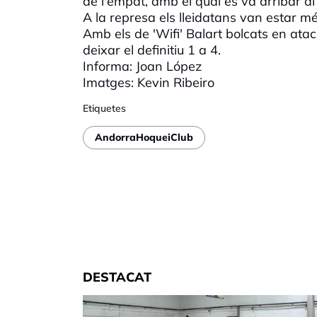
de l'empat, amb el qual es va arribar a
A la represa els lleidatans van estar m
Amb els de '
Wifi
' Balart bolcats en ata
deixar el definitiu 1 a 4.
Informa: Joan López
Imatges:
Kevin
Ribeiro
Etiquetes
AndorraHoqueiClub
DESTACAT