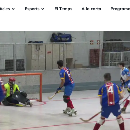
ícies
Esports
EI Temps
A la carta
Programa