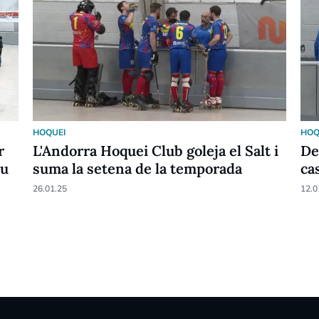
HOQUEI
HOQ
r
L'Andorra Hoquei Club goleja el Salt i
De
eu
suma la setena de la temporada
ca
26.01.25
12.0