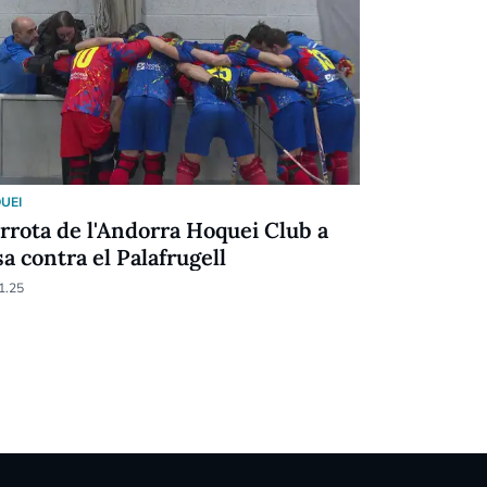
UEI
HOQUEI
rrota de l'Andorra Hoquei Club a
Remuntada
sa contra el Palafrugell
ratxa de d
1.25
10.11.24