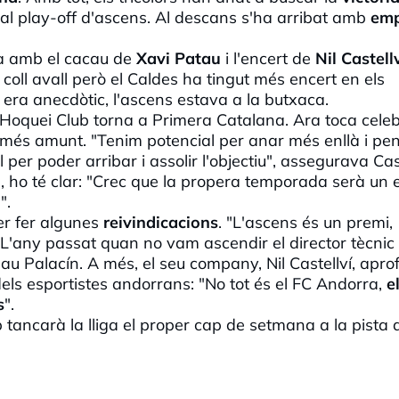
 al
play
-off d'ascens.
Al descans s'ha arribat amb
em
xa amb el cacau de
Xavi
Patau
i l'encert de
Nil Castell
 coll avall però el Caldes ha tingut més encert en els
 era anecdòtic, l'ascens estava a la butxaca.
Hoquei Club torna a Primera Catalana. Ara toca cele
a més amunt. "Tenim potencial per anar més enllà i pe
 per poder arribar i assolir l'objectiu", assegurava Cast
cia, ho té clar: "Crec que la propera temporada serà un 
a
".
er fer algunes
reivindicacions
. "L'ascens és un premi,
 L'any passat quan no vam ascendir el director tècnic 
au Palacín. A més, el seu company, Nil Castellví, apro
t dels esportistes andorrans: "No tot és el FC Andorra,
e
s
".
 tancarà la lliga el proper cap de setmana a la pista 