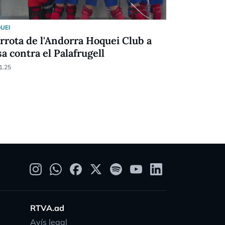
UEI
HOQUEI
rrota de l'Andorra Hoquei Club a
Remuntada
sa contra el Palafrugell
ratxa de d
1.25
10.11.24
RTVA.ad
Avís legal