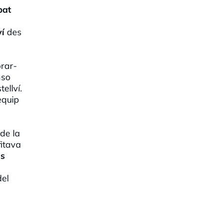
pat
ví
des
brar-
nso
ellví.
equip
de la
fitava
ls
del