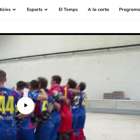
ícies
Esports
EI Temps
A la carta
Programa