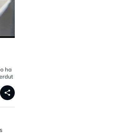
Ho ha
erdut
share
s
a