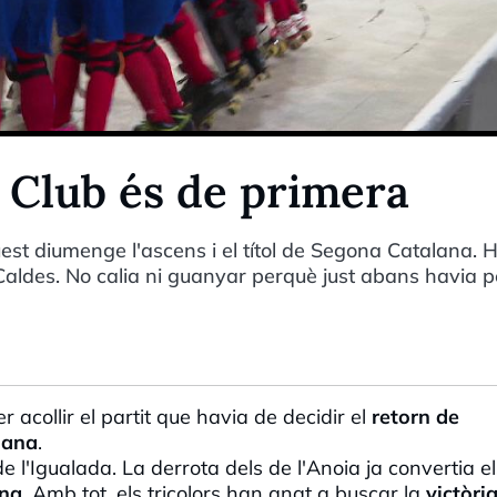
 Club és de primera
est diumenge l'ascens i el títol de Segona Catalana. 
Caldes. No calia ni guanyar perquè just abans havia p
r acollir el partit que havia de decidir el
retorn de
lana
.
l de l'Igualada. La derrota dels de
l'Anoia
ja convertia el
ana
. Amb tot, els tricolors han anat a buscar la
victòri