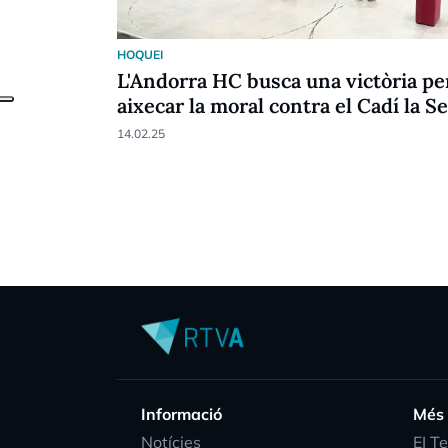
HOQUEI
L'Andorra HC busca una victòria pe
aixecar la moral contra el Cadí la S
14.02.25
Informació
Més
Notícies
EI T