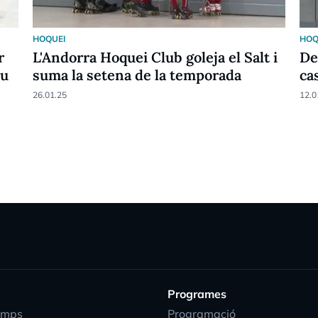
HOQUEI
HOQ
r
L'Andorra Hoquei Club goleja el Salt i
De
eu
suma la setena de la temporada
ca
26.01.25
12.0
Programes
emps
Programació