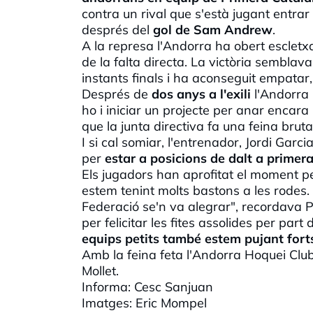
contra un rival que s'està jugant entrar
després del
gol de
Sam
Andrew
.
A la represa l'Andorra ha obert esclet
de la falta directa. La victòria semblava
instants finals i ha aconseguit empatar,
Després de
dos anys a l'exili
l'Andorra 
ho i iniciar un projecte per anar encar
que la junta directiva fa una feina brutal
I si cal somiar, l'entrenador, Jordi Gar
per
estar a posicions de dalt a primer
Els jugadors han aprofitat el moment p
estem tenint molts bastons a les rodes.
Federació se'n va alegrar", recordava P
per felicitar les fites assolides per par
equips petits també estem pujant fort
Amb la feina feta l'Andorra Hoquei Club
Mollet.
Informa:
Cesc
Sanjuan
Imatges:
Eric
Mompel