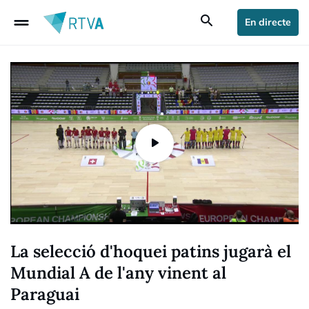
drag_handle
search
En directe
La selecció d'hoquei patins jugarà el
Mundial A de l'any vinent al
Paraguai