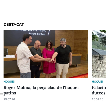
DESTACAT
HOQUEI
HOQUEI
Roger Molina, la peça clau de l'hoquei
Palacín
patins
dutxes
29.07.26
15.09.25