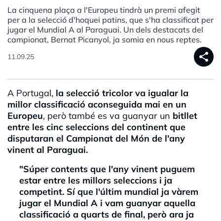
La cinquena plaça a l'Europeu tindrà un premi afegit
per a la selecció d'hoquei patins, que s'ha classificat per
jugar el Mundial A al Paraguai. Un dels destacats del
campionat, Bernat Picanyol, ja somia en nous reptes.
share
11.09.25
A Portugal,
la selecció tricolor
va igualar la
millor classificació aconseguida mai en un
Europeu
, però també es va guanyar un
bitllet
entre les cinc seleccions del continent que
disputaran el Campionat del Món de l'any
vinent al Paraguai.
"Súper contents que l'any vinent puguem
estar entre les millors seleccions i ja
competint. Sí que l'últim mundial ja vàrem
jugar el Mundial A i vam guanyar aquella
classificació a quarts de final, però ara ja