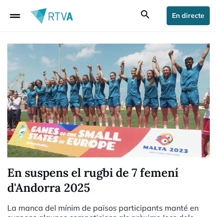
drag_handle
search
En directe
En suspens el rugbi de 7 femení
d'Andorra 2025
La manca del mínim de països participants manté en