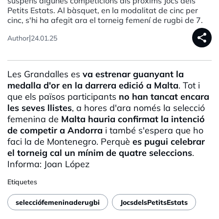
suspens algunes competicions als pròxims Jocs dels
Petits Estats. Al bàsquet, en la modalitat de cinc per
cinc, s'hi ha afegit ara el torneig femení de rugbi de 7.
share
|
Author
24.01.25
Les Grandalles es
va estrenar guanyant la
medalla d'or en la darrera edició a Malta
. Tot i
que els països participants
no han tancat encara
les seves llistes
, a hores d'ara només la selecció
femenina de
Malta hauria confirmat la intenció
de competir a Andorra
i també s'espera que ho
faci la de Montenegro. Perquè
es pugui celebrar
el torneig cal un mínim de quatre seleccions
.
Informa: Joan López
Etiquetes
selecciófemeninaderugbi
JocsdelsPetitsEstats