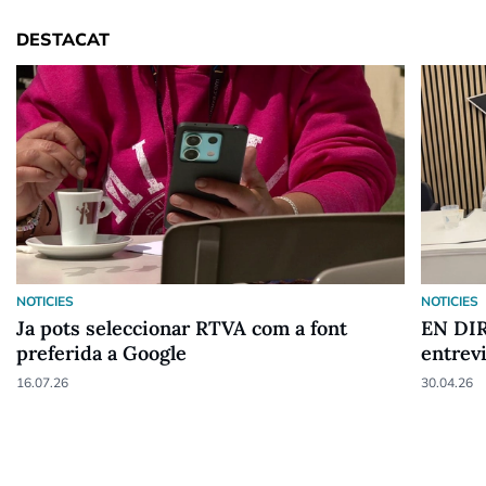
DESTACAT
NOTICIES
NOTICIES
Ja pots seleccionar RTVA com a font
EN DIR
preferida a Google
entrev
16.07.26
30.04.26