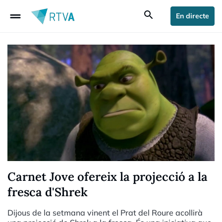
drag_handle
search
En directe
Carnet Jove ofereix la projecció a la
fresca d'Shrek
Dijous de la setmana vinent el Prat del Roure acollirà