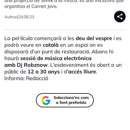
una projecció de Shrek a la fresca. És una iniciativa que
organitza el Carnet Jove.
share
|
Author
24.08.23
La pel·
lícula
començarà a les
deu del vespre
i es
podrà veure en
català
en un espai on es
disposarà d'un punt de restauració. Abans hi
haurà
sessió de música electrònica
amb
Dj
Robznow
. L'esdeveniment és obert a un
públic de
12 a 30 anys
i d'
accés lliure
.
Informa: Redacció