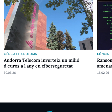
CIÈNCIA I TECNOLOGIA
CIÈNCIA 
Andorra Telecom inverteix un milió
Ransom
d'euros a l'any en ciberseguretat
amenac
30.03.26
15.02.26