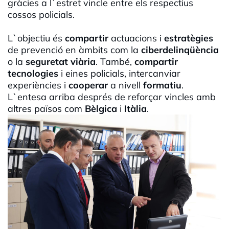
gràcies a l`estret vincle entre els respectius
cossos policials.
L`objectiu és
compartir
actuacions i
estratègies
de prevenció en àmbits com la
ciberdelinqüència
o la
seguretat viària
. També,
compartir
tecnologies
i eines policials, intercanviar
experiències i
cooperar
a nivell
formatiu
.
L`entesa arriba després de reforçar vincles amb
altres països com
Bèlgica
i
Itàlia
.