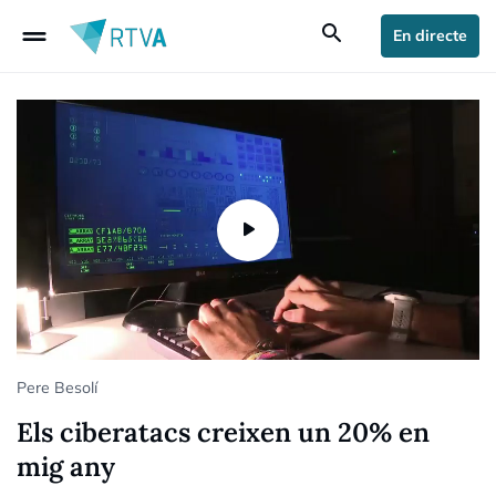
drag_handle
search
En directe
Pere Besolí
Els ciberatacs creixen un 20% en
mig any