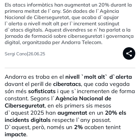
Els atacs informàtics han augmentat un 20% durant la
primera meitat de l`any. Són dades de l`Agència
Nacional de Ciberseguretat, que acaba d`apujar
l`alerta a nivell molt alt per l`increment sostingut
d`atacs digitals. Aquest divendres se n`ha parlat a la
Jornada de formació sobre ciberseguretat i governança
digital, organitzada per Andorra Telecom.
share
|
Sergi Cano
26.06.25
Andorra es troba en el
nivell `molt alt` d`alerta
davant el perill de
ciberatacs
, que cada vegada
són més
sofisticats
i que s`incrementen de forma
constant. Segons l`
Agència Nacional de
Ciberseguretat
, en els primers sis mesos
d`aquest 2025 han
augmentat
en un
20% els
incidents digitals
respecte l`any passat.
D`aquest, però, només un
2%
acaben tenint
impacte
.