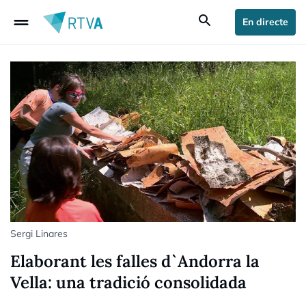
drag_handle
search
En directe
Sergi Linares
Elaborant les falles d`Andorra la
Vella: una tradició consolidada