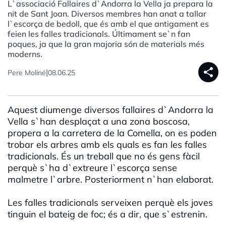
L`associació Fallaires d`Andorra la Vella ja prepara la
nit de Sant Joan. Diversos membres han anat a tallar
l`escorça de bedoll, que és amb el que antigament es
feien les falles tradicionals. Últimament se`n fan
poques, ja que la gran majoria són de materials més
moderns.
share
|
Pere Moliné
08.06.25
Aquest diumenge diversos fallaires d`Andorra la
Vella s`han desplaçat a una zona boscosa,
propera a la carretera de la Comella, on es poden
trobar els arbres amb els quals es fan les falles
tradicionals. És un treball que no és gens fàcil
perquè s`ha d`extreure l`escorça sense
malmetre l`arbre. Posteriorment n`han elaborat.
Les falles tradicionals serveixen perquè els joves
tinguin el bateig de foc; és a dir, que s`estrenin.