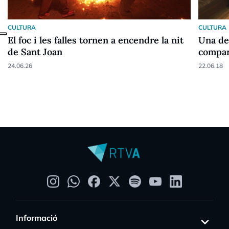
CULTURA
CULTURA
El foc i les falles tornen a encendre la nit
Una de
de Sant Joan
compart
Vella l
24.06.26
22.06.18
Informació