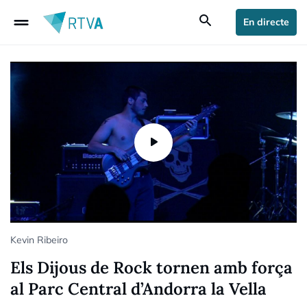
drag_handle
search
En directe
Kevin Ribeiro
Els Dijous de Rock tornen amb força
al Parc Central d’Andorra la Vella