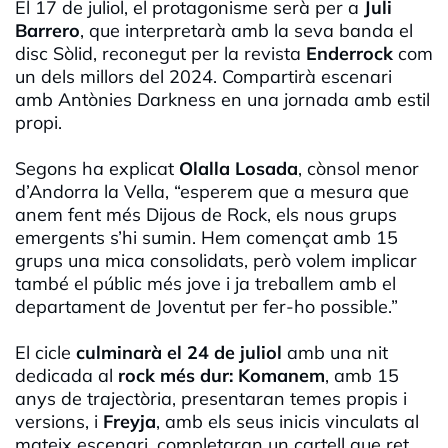
El 17 de juliol, el protagonisme serà per a
Juli
Barrero
, que interpretarà amb la seva banda el
disc Sòlid, reconegut per la revista
Enderrock
com
un dels millors del 2024. Compartirà escenari
amb Antònies Darkness en una jornada amb estil
propi.
Segons ha explicat
Olalla Losada
, cònsol menor
d’Andorra la Vella, “esperem que a mesura que
anem fent més Dijous de Rock, els nous grups
emergents s’hi sumin. Hem començat amb 15
grups una mica consolidats, però volem implicar
també el públic més jove i ja treballem amb el
departament de Joventut per fer-ho possible.”
El cicle
culminarà el
24 de juliol
amb una nit
dedicada al
rock més dur: Komanem
, amb 15
anys de trajectòria, presentaran temes propis i
versions, i
Freyja
, amb els seus inicis vinculats al
mateix escenari, completaran un cartell que ret