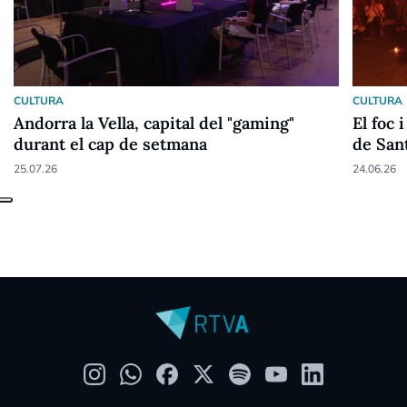
CULTURA
CULTURA
Andorra la Vella, capital del "gaming"
El foc 
durant el cap de setmana
de San
25.07.26
24.06.26