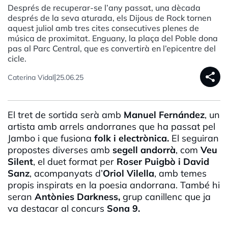
Després de recuperar-se l’any passat, una dècada
després de la seva aturada, els Dijous de Rock tornen
aquest juliol amb tres cites consecutives plenes de
música de proximitat. Enguany, la plaça del Poble dona
pas al Parc Central, que es convertirà en l’epicentre del
cicle.
share
|
Caterina Vidal
25.06.25
El tret de sortida serà amb
Manuel Fernández
, un
artista amb arrels andorranes que ha passat pel
Jambo i que fusiona
folk i electrònica.
El seguiran
propostes diverses amb
segell andorrà
, com
Veu
Silent
, el duet format per
Roser Puigbò i David
Sanz
, acompanyats d’
Oriol Vilella
, amb temes
propis inspirats en la poesia andorrana. També hi
seran
Antònies Darkness,
grup canillenc que ja
va destacar al concurs
Sona 9.