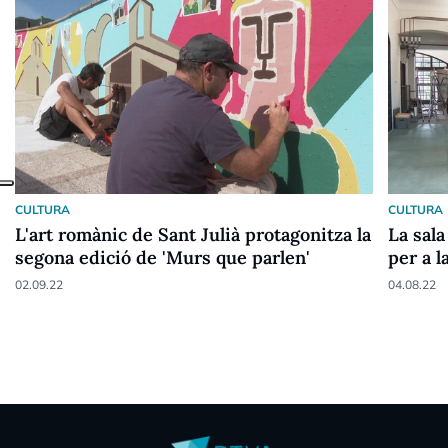
CULTURA
CULTURA
L'art romànic de Sant Julià protagonitza la
La sala
segona edició de 'Murs que parlen'
per a 
02.09.22
04.08.22