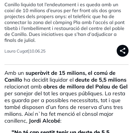
Canillo liquida tot l’endeutament i es queda amb un
coixí de 10 milions d’euros per fer front als dos grans
projectes dels propers anys: el telefèric que ha de
connectar la zona del càmping Pla amb l’accés al pont
tibetà i l’embelliment i restauració del centre del poble
de Canillo. Dues iniciatives que s’han d’adjudicar a
finals de juliol.
share
|
Laura Cugat
10.06.25
Amb un
superàvit de 15 milions, el comú de
Canillo
ha decidit liquidar el
deute de 5,5 milions
relacionat amb
obres de millora del Palau de Gel
per sanejar del tot les arques públiques. La resta
es guarda per a possibles necessitats, tot i que
també disposen d’un fons de reserva d’uns tres
milions. Així n`ha fet menció el cònsol major
canillenc,
Jordi Alcobé
:
"No té cap sentit tenir un deute de 5,5