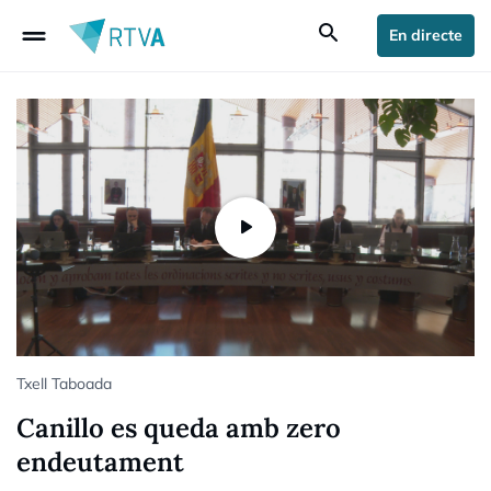
drag_handle
search
En directe
Txell Taboada
Canillo es queda amb zero
endeutament