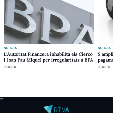
NOTICIES
NOTICIES
L'Autoritat Financera inhabilita els Cierco
S’ampli
i Joan Pau Miquel per irregularitats a BPA
pagame
05.08.20
02.04.20