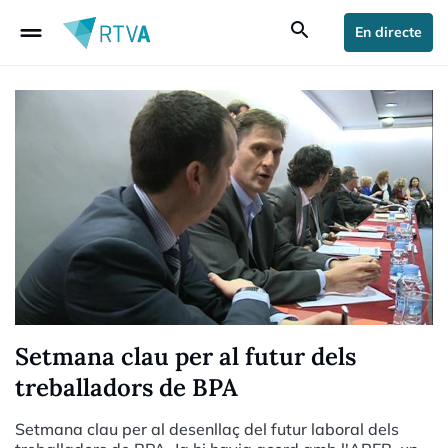
drag_handle
search
En directe
Setmana clau per al futur dels
treballadors de BPA
Setmana clau per al desenllaç del futur laboral dels