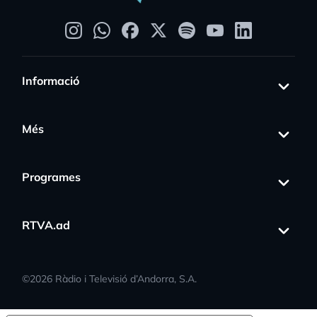
Informació
Més
Programes
RTVA.ad
©
2026
Ràdio i Televisió d’Andorra, S.A.