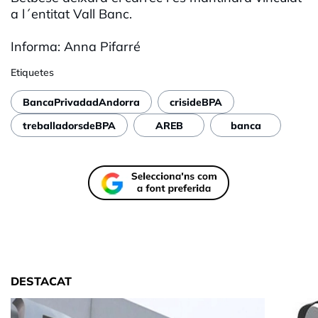
a l´entitat Vall Banc.
Informa: Anna Pifarré
Etiquetes
BancaPrivadadAndorra
crisideBPA
treballadorsdeBPA
AREB
banca
DESTACAT