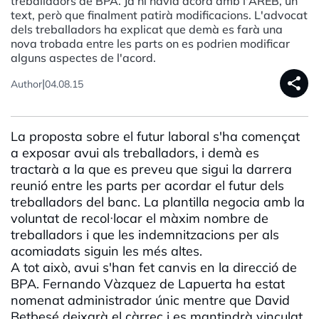
treballadors de BPA. Ja hi havia acord amb l'AREB, un
text, però que finalment patirà modificacions. L'advocat
dels treballadors ha explicat que demà es farà una
nova trobada entre les parts on es podrien modificar
alguns aspectes de l'acord.
share
|
Author
04.08.15
La proposta sobre el futur laboral s'ha començat
a exposar avui als treballadors, i demà es
tractarà a la que es preveu que sigui la darrera
reunió entre les parts per acordar el futur dels
treballadors del banc. La plantilla negocia amb la
voluntat de recol·locar el màxim nombre de
treballadors i que les indemnitzacions per als
acomiadats siguin les més altes.
A tot això, avui s'han fet canvis en la direcció de
BPA. Fernando Vàzquez de Lapuerta ha estat
nomenat administrador únic mentre que David
Betbesé deixarà el càrrec i es mantindrà vinculat