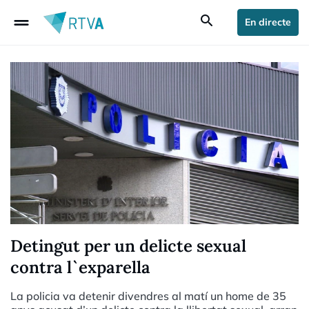
drag_handle
search
En directe
Detingut per un delicte sexual
contra l`exparella
La policia va detenir divendres al matí un home de 35