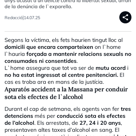
anys acusat d’un delicte contra la llibertat sexual, arran
de la denúncia de l`exparella.
share
|
Redacció
14.07.25
Segons la víctima, els fets haurien tingut lloc al
domicili que encara comparteixen
on l`home
l`hauria
forçada a mantenir relacions sexuals no
consumades ni consentides
.
L`home assegura que tot va ser de
mutu acord
i
no ha estat ingressat al centre penitenciari.
El
cas es troba ara en mans de la justícia.
Aparatós accident a la Massana per conduir
sota els efectes de l`alcohol
Durant el cap de setmana, els agents van fer
tres
detencions
més per
conducció sota els efectes
de l’alcohol
. Els arrestats, de
27, 24 i 20 anys
,
presentaven altes taxes d’alcohol en sang. El