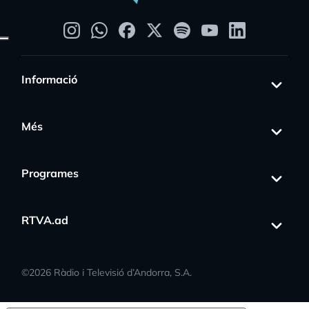
Informació
Més
Programes
RTVA.ad
©
2026
Ràdio i Televisió d’Andorra, S.A.