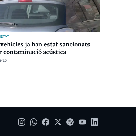
IETAT
SOCIETAT
 vehicles ja han estat sancionats
Fi de la f
r contaminació acústica
de partici
9.25
24.08.25