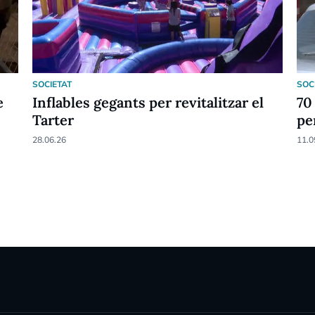
SOCIETAT
SOC
e
Inflables gegants per revitalitzar el
70
Tarter
pe
28.06.26
11.0