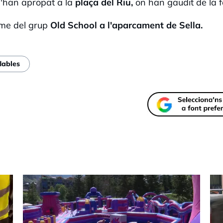
s'han apropat a la
plaça del Riu,
on han gaudit de la f
tme del grup
Old School a l'aparcament de Sella.
flables