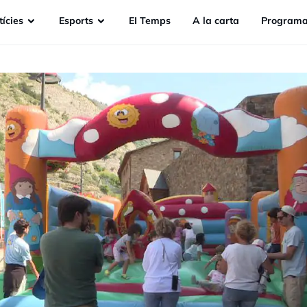
ícies
Esports
EI Temps
A la carta
Programa