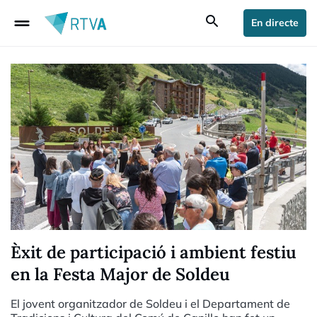
drag_handle
search
En directe
Èxit de participació i ambient festiu
en la Festa Major de Soldeu
El jovent organitzador de Soldeu i el Departament de