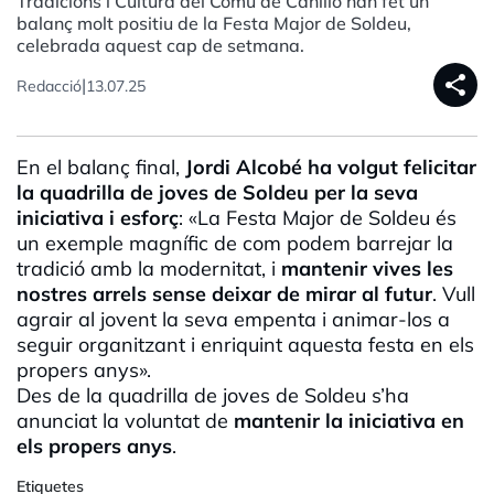
Tradicions i Cultura del Comú de Canillo han fet un
balanç molt positiu de la Festa Major de Soldeu,
celebrada aquest cap de setmana.
share
|
Redacció
13.07.25
En el balanç final,
Jordi Alcobé ha volgut felicitar
la quadrilla de joves de Soldeu per la seva
iniciativa i esforç
: «La Festa Major de Soldeu és
un exemple magnífic de com podem barrejar la
tradició amb la modernitat, i
mantenir vives les
nostres arrels sense deixar de mirar al futur
. Vull
agrair al jovent la seva empenta i animar-los a
seguir organitzant i enriquint aquesta festa en els
propers anys».
Des de la quadrilla de joves de Soldeu s’ha
anunciat la voluntat de
mantenir la iniciativa en
els propers anys
.
Etiquetes