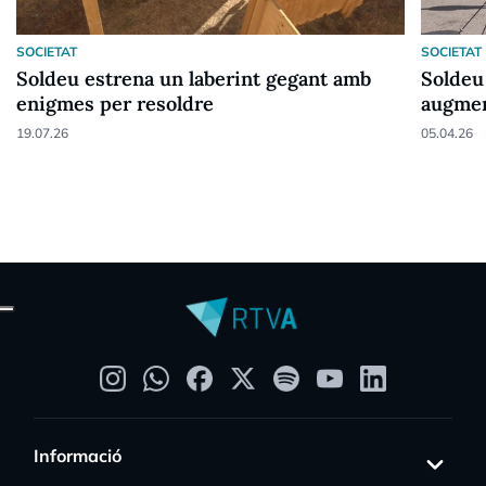
SOCIETAT
SOCIETAT
Soldeu estrena un laberint gegant amb
Soldeu
enigmes per resoldre
augmen
19.07.26
05.04.26
Informació