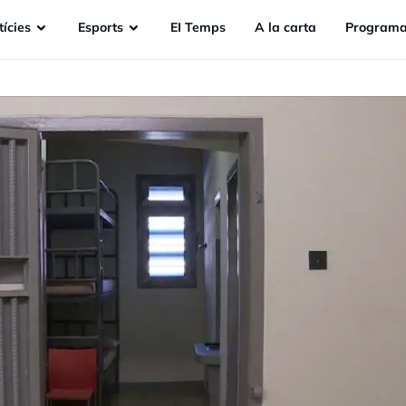
ícies
Esports
EI Temps
A la carta
Programa