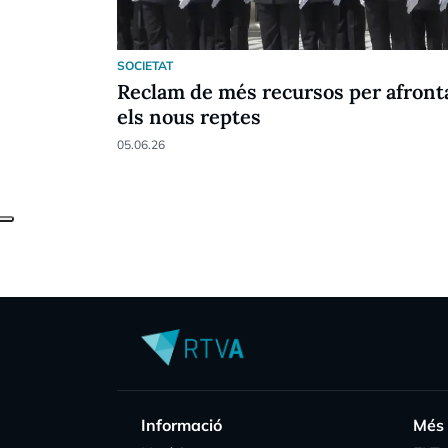
SOCIETAT
Reclam de més recursos per afront
els nous reptes
05.06.26
Informació
Més