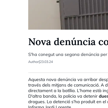
Nova denúncia co
S'ha conegut una segona denúncia per 
|
Author
23.03.24
Aquesta nova denúncia va arribar despr
través dels mitjans de comunicació. A d
directament a la batllia. L'home està in
D'altra banda, la policia va detenir
due
drogues. La detenció s'ha produït en el
Informa Jordi
Lorente