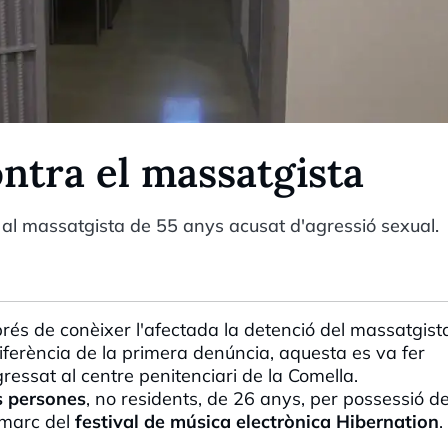
ntra el massatgista
al massatgista de 55 anys acusat d'agressió sexual.
és de conèixer l'afectada la detenció del massatgist
iferència de la primera denúncia, aquesta es va fer
gressat al centre penitenciari de la Comella.
s persones
, no residents, de 26 anys, per possessió d
 marc del
festival de música electrònica
Hibernation
.