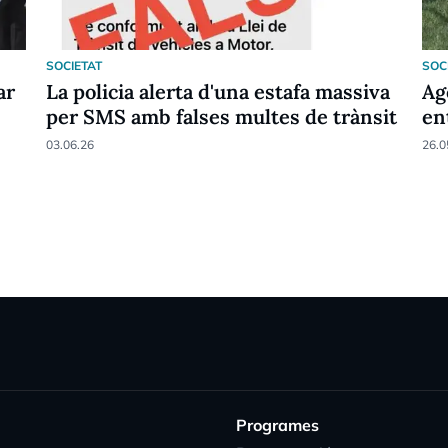
SOCIETAT
SOC
ar
La policia alerta d'una estafa massiva
Ag
per SMS amb falses multes de trànsit
en
03.06.26
26.0
Programes