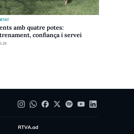
IETAT
SOCIETAT
ents amb quatre potes:
La policia
trenament, confiança i servei
visita del
5.26
29.04.26
RTVA.ad