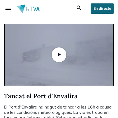
drag_handle
search
En directe
Tancat el Port d'Envalira
El Port d'Envalira ha hagut de tancar a les 16h a causa
de les condicions meteorològiques. La via es troba en
fase negra (intransitable). Sobre aquestes línies, les