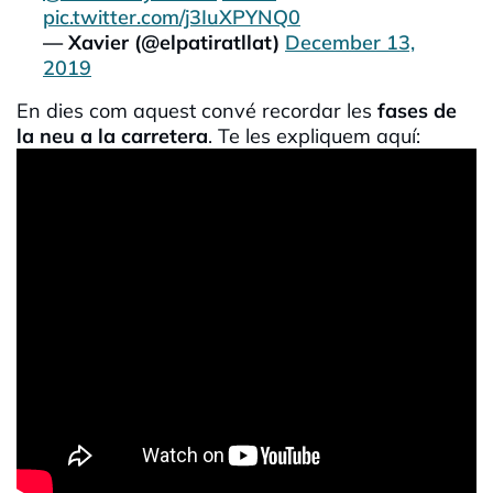
pic.twitter.com/j3IuXPYNQ0
— Xavier (@elpatiratllat)
December 13,
2019
En dies com aquest convé recordar les
fases de
la neu a la carretera
. Te les expliquem aquí: