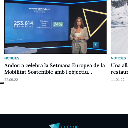
NOTICIES
NOTICIES
Andorra celebra la Setmana Europea de la
Una al
Mobilitat Sostenible amb l'objectiu
restaur
d'evitar el vehicle a l'hora de desplaçar-se
22.09.22
11.01.22