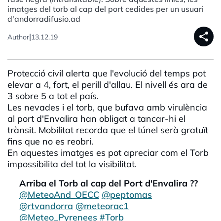
imatges del torb al cap del port cedides per un usuari
d'andorradifusio.ad
share
|
Author
13.12.19
Protecció civil alerta que l'evolució del temps pot
elevar a 4, fort, el perill d'allau. El nivell és ara de
3 sobre 5 a tot el país.
Les nevades i el torb, que bufava amb virulència
al port d'Envalira han obligat a tancar-hi el
trànsit. Mobilitat recorda que el túnel serà gratuït
fins que no es reobri.
En aquestes imatges es pot apreciar com el Torb
impossibilita del tot la visibilitat.
Arriba el Torb al cap del Port d'Envalira ??
@MeteoAnd_OECC
@peptomas
@rtvandorra
@meteorac1
@Meteo_Pyrenees
#Torb