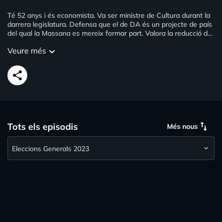
Té 52 anys i és economista. Va ser ministre de Cultura durant la
darrera legislatura. Defensa que el de DA és un projecte de país
del qual la Massana es mereix formar part. Valora la reducció de
les despeses durant el darrer mandat perquè no ha estat
Veure més
keyboard_arrow_down
traumàtic i posa un excel·lent en comunicació al comú perquè
ha sabut vendre avenços en què ha participat el Govern. Proposa
sostenibilitat econòmica, social i mediambiental. El seu
share
gran projecte és aportar una visió innovadora a EMAP. Creu que
el gran repte dels propers 4 anys serà la revisió de les
transferències i competències.
swap_vert
Tots els episodis
Més nous