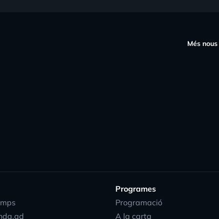
s
Més nous
Programes
emps
Programació
nda.ad
A la carta