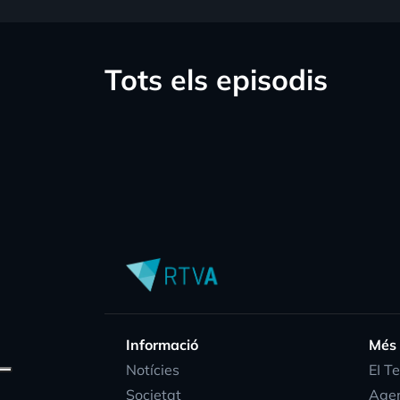
Tots els episodis
Informació
Més
Notícies
EI T
Societat
Age