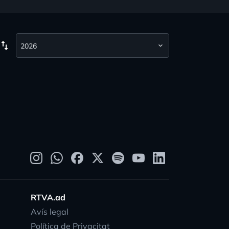
wap_vert
RTVA.ad
Avís legal
Política de Privacitat