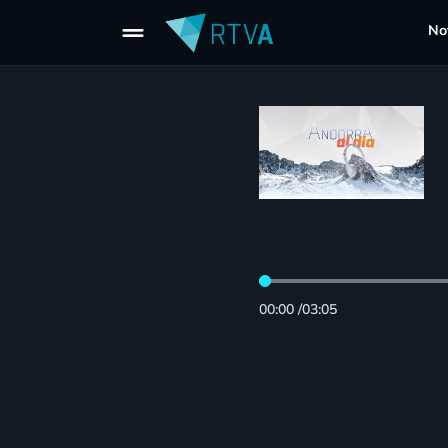
drag_handle
Not
00:00
/
03:05