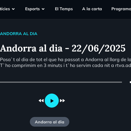
ícies
Esports
EI Temps
A la carta
Programa
ANDORRA AL DIA
Andorra al dia - 22/06/2025
Posa`t al dia de tot el que ha passat a Andorra al llarg de l
T`ho comprimim en 3 minuts i t`ho servim cada nit a rtva.a
vo
fast_rewind
fast_forward
play_arrow
Andorra al dia