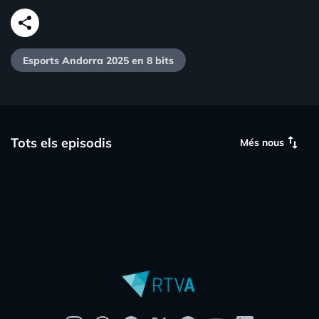
share
Esports Andorra 2025 en 8 bits
swap_vert
Tots els episodis
Més nous