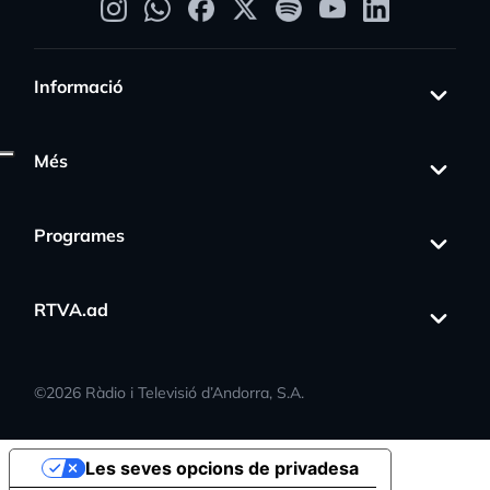
Informació
Més
Programes
RTVA.ad
©
2026
Ràdio i Televisió d’Andorra, S.A.
Les seves opcions de privadesa