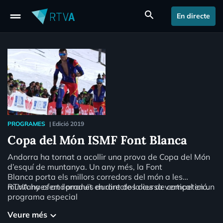
drag_handle
search
En directe
PROGRAMES
|
Edició 2019
Copa del Món ISMF Font Blanca
Andorra ha tornat a acollir una prova de Copa del Món
d’esquí de muntanya. Un any més, la Font
Blanca porta els millors corredors del món a les
muntanyes andorranes durant dos dies de competició.
RTVA ha ofert i produït en directe la cursa vertical en un
programa especial
Veure més
keyboard_arrow_down