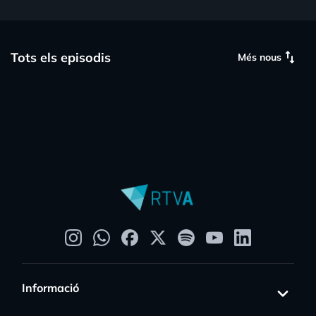
swap_vert
Tots els episodis
Més nous
Informació