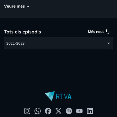
Veure més
keyboard_arrow_down
swap_vert
Tots els episodis
Més nous