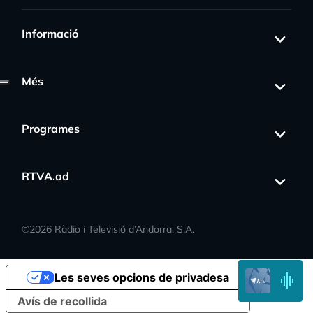
Informació
Més
Programes
ss_activity
RTVA.ad
©
2026
Ràdio i Televisió d’Andorra, S.A.
EN
Les seves opcions de privadesa
DIRECTE
Avís de recollida