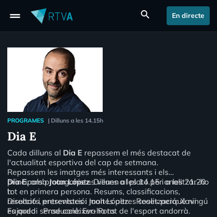
drag_handle
search
En directe
PROGRAMES
|
Dilluns a les 14.15h
Dia E
Cada dilluns al
Dia E
repassem el més destacat de
l'actualitat esportiva del cap de setmana.
Repassem les imatges més interessants i els
principals protagonistes venen al plató per analitzar-ho
Dia E
, amb
Joan López
. Dilluns a les 14.15 i a les 21.20
tot en primera persona. Resums, classificacions,
h
resultats, entrevistes i moltes altres coses perquè ningú
Direcció i presentació: Joan López Realització: Xavi
es quedi sense conèixer-ho tot de l'esport andorrà.
Fajardo Producció: Eva Pons