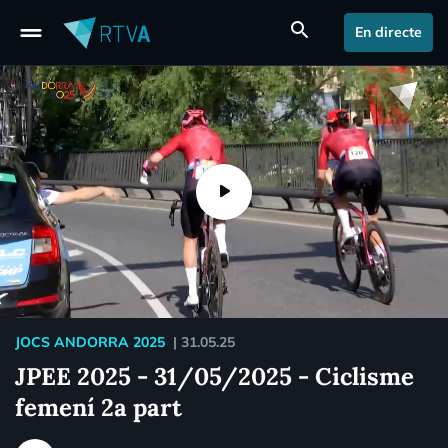
drag_handle
search
En directe
JOCS ANDORRA 2025
|
31.05.25
JPEE 2025 - 31/05/2025 - Ciclisme
femení 2a part