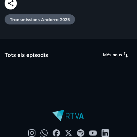
share
Transmissions Andorra 2025
swap_vert
Tots els episodis
Més nous