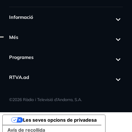
Informació
Més
Programes
RTVA.ad
©
2026
Ràdio i Televisió d’Andorra, S.A.
Les seves opcions de privadesa
Avís de recollida