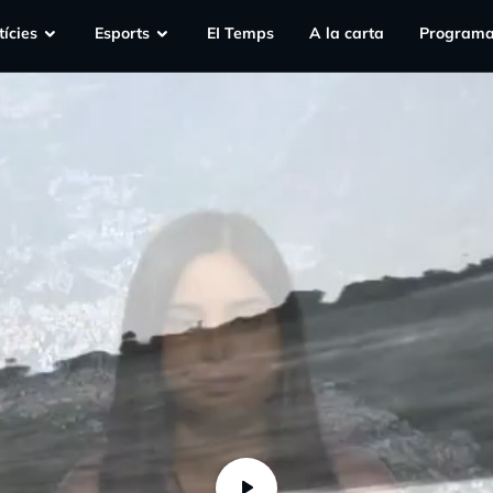
ícies
Esports
EI Temps
A la carta
Programa