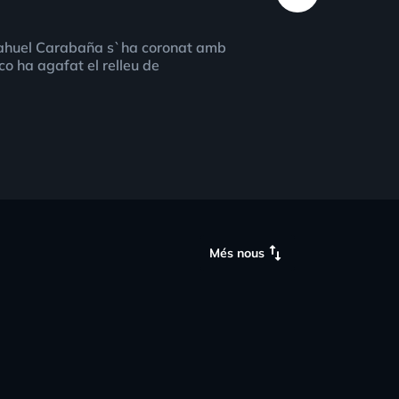
Nahuel Carabaña s`ha coronat amb
o ha agafat el relleu de
swap_vert
Més nous