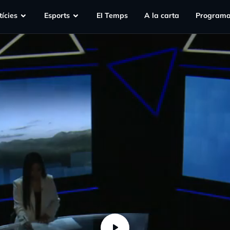
ícies
Esports
EI Temps
A la carta
Programa