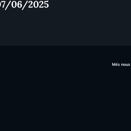
 07/06/2025
s
Més nous