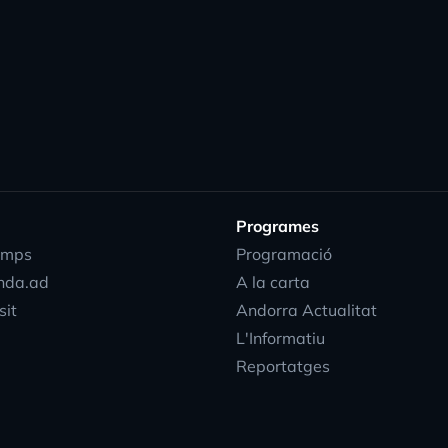
Programes
emps
Programació
nda.ad
A la carta
sit
Andorra Actualitat
L'Informatiu
Reportatges