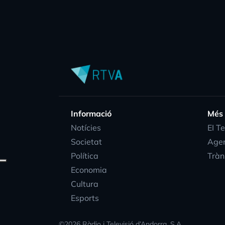
Informació
Més
Notícies
EI T
Societat
Age
Política
Tràn
Economia
Cultura
Esports
©
2026
Ràdio i Televisió d’Andorra, S.A.