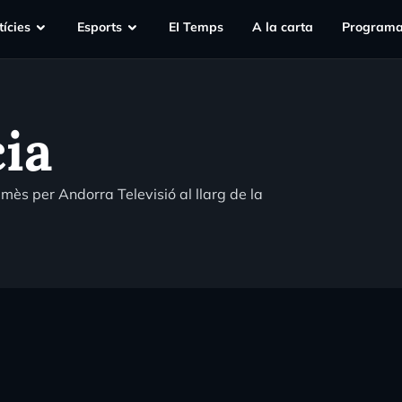
ícies
Esports
EI Temps
A la carta
Programa
cia
mès per Andorra Televisió al llarg de la