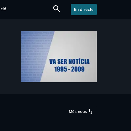
search
ció
En directe
swap_vert
Més nous