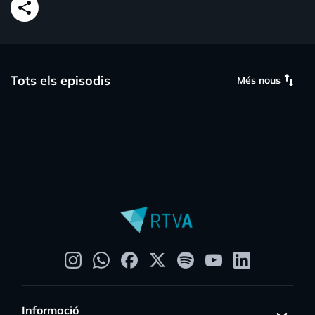
share
swap_vert
Tots els episodis
Més nous
Informació