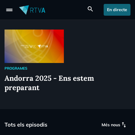
drag_handle
search
En directe
PROGRAMES
Andorra 2025 - Ens estem
preparant
swap_vert
Tots els episodis
Més nous