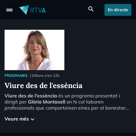
drag_handle
search
En directe
PROGRAMES
|
Dilluns a les 12h
Viure des de l'essència
Viure des de l'essència
és un programa presentat i
dirigit per
Glòria Montasell
on hi col·laboren
professionals que comparteixen eines per al benestar
de les persones. L'espai parteix de la idea que viure és
Veure més
keyboard_arrow_down
el millor viatge de l'existència . Tot i que moltes
vegades puguem pensar que no és senzill, l'equip del
programa vol traslladar que res succeeix per casualitat