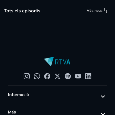
i sovint els problemes són oportunitats.
swap_vert
Tots els episodis
Més nous
Informació
Més