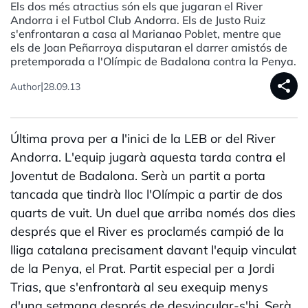
Els dos més atractius són els que jugaran el River
Andorra i el Futbol Club Andorra. Els de Justo Ruiz
s'enfrontaran a casa al Marianao Poblet, mentre que
els de Joan Peñarroya disputaran el darrer amistós de
pretemporada a l'Olímpic de Badalona contra la Penya.
share
|
Author
28.09.13
Última prova per a l'inici de la LEB or del River
Andorra. L'equip jugarà aquesta tarda contra el
Joventut de Badalona. Serà un partit a porta
tancada que tindrà lloc l'Olímpic a partir de dos
quarts de vuit. Un duel que arriba només dos dies
després que el River es proclamés campió de la
lliga catalana precisament davant l'equip vinculat
de la Penya, el Prat. Partit especial per a Jordi
Trias, que s'enfrontarà al seu exequip menys
d'una setmana després de desvincular-s'hi. Serà