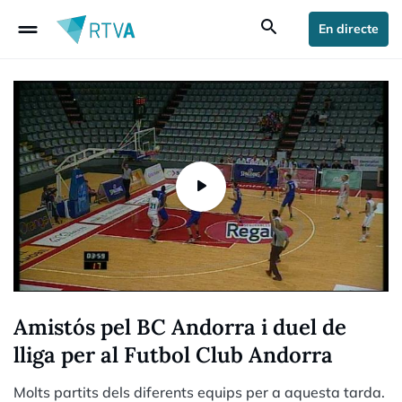
drag_handle
search
En directe
Amistós pel BC Andorra i duel de
lliga per al Futbol Club Andorra
Molts partits dels diferents equips per a aquesta tarda.