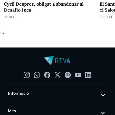
Cyril Despres, obligat a abandonar al
El Sant
Desafío Inca
el Salo
06.10.13
05.10.13
Informació
Més