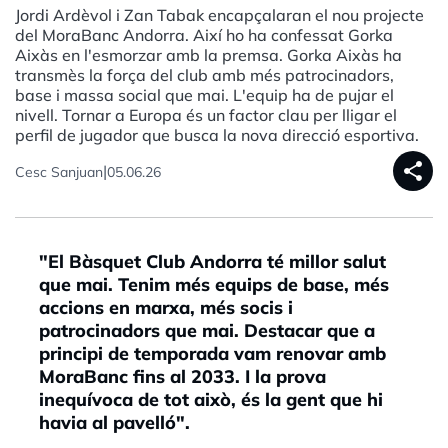
Jordi Ardèvol i Zan Tabak encapçalaran el nou projecte
del MoraBanc Andorra. Així ho ha confessat Gorka
Aixàs en l'esmorzar amb la premsa. Gorka Aixàs ha
transmès la força del club amb més patrocinadors,
base i massa social que mai. L'equip ha de pujar el
nivell. Tornar a Europa és un factor clau per lligar el
perfil de jugador que busca la nova direcció esportiva.
share
|
Cesc Sanjuan
05.06.26
"El Bàsquet Club Andorra té millor salut
que mai. Tenim més equips de base, més
accions en marxa, més socis i
patrocinadors que mai. Destacar que a
principi de temporada vam renovar amb
MoraBanc fins al 2033. I la prova
inequívoca de tot això, és la gent que hi
havia al pavelló".