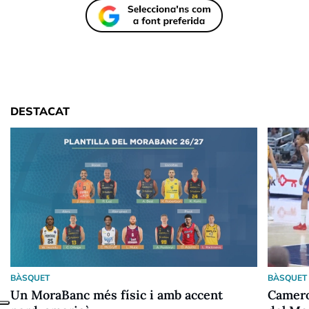
DESTACAT
BÀSQUET
BÀSQUET
Un MoraBanc més físic i amb accent
Camero