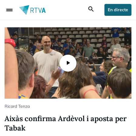
drag_handle
search
En directe
Ricard Tenza
Aixàs confirma Ardèvol i aposta per
Tabak