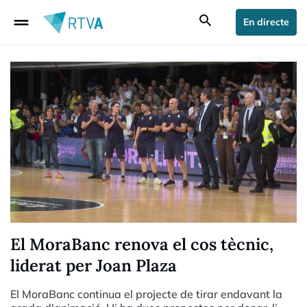
drag_handle
search
En directe
El MoraBanc renova el cos tècnic,
liderat per Joan Plaza
El MoraBanc continua el projecte de tirar endavant la