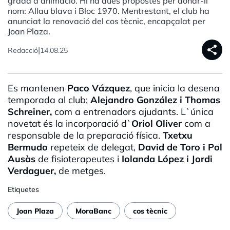
grada d'animació. Hi ha dues propostes per donar-li
nom: Allau blava i Bloc 1970. Mentrestant, el club ha
anunciat la renovació del cos tècnic, encapçalat per
Joan Plaza.
share
|
Redacció
14.08.25
Es mantenen
Paco Vázquez
, que inicia la desena
temporada al club;
Alejandro González i Thomas
Schreiner,
com a entrenadors ajudants. L`única
novetat és la incorporació d`
Oriol Oliver
com a
responsable de la preparació física.
Txetxu
Bermudo
repeteix de delegat,
David de Toro i Pol
Ausàs
de fisioterapeutes i
Iolanda López i Jordi
Verdaguer,
de metges.
Etiquetes
Joan Plaza
MoraBanc
cos tècnic