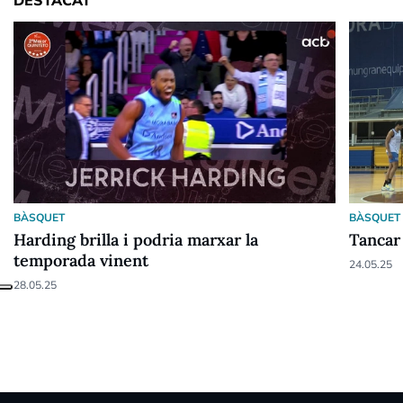
DESTACAT
BÀSQUET
BÀSQUET
Harding brilla i podria marxar la
Tancar
temporada vinent
24.05.25
28.05.25