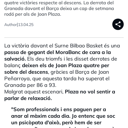
quatre victòries respecte al descens. La derrota del
Granada davant el Barça deixa un cap de setmana
rodó per als de Joan Plaza.
share
|
Author
13.04.25
La victòria davant el
Surne
Bilbao
Basket
és una
passa de gegant del
MoraBanc
de cara a la
salvació.
Els deu triomfs i les disset derrotes de
balanç
deixen els de Joan
Plaza
quatre per
sobre del descens
, gràcies al Barça de Joan
Peñarroya
, que aquesta tarda ha superat el
Granada per 86 a 93.
Malgrat aquest escenari,
Plaza
no vol sentir a
parlar de relaxació.
"Som professionals i ens paguen per a
anar al màxim cada dia. Jo entenc que soc
un psicòpata d'això, però hem de ser