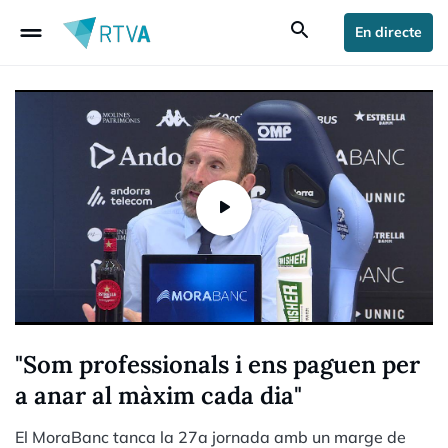
drag_handle
search
En directe
"Som professionals i ens paguen per
a anar al màxim cada dia"
El MoraBanc tanca la 27a jornada amb un marge de