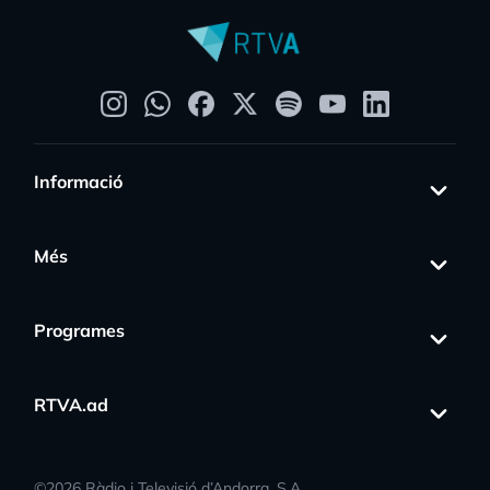
Informació
Més
Programes
RTVA.ad
©
2026
Ràdio i Televisió d’Andorra, S.A.