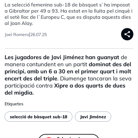
La selecció femenina sub-18 de bàsquet s`ha imposat
a Gibraltar per 49 a 93. Ha estat en la lluita pel cinquè i
el setè lloc de l`Europeu C, que es disputa aquests dies
al Joan Alay.
share
|
Joel Romero
26.07.25
Les jugadores de Javi Jiménez han guanyat
de
manera contundent en un partit
dominat des del
principi, amb un 6 a 30 en el primer quart i molt
encert des del triple
. Diumenge tancaran la seva
participació contra
Xipre a dos quarts de dues
del migdia.
Etiquetes
selecció de bàsquet sub-18
Javi Jiménez