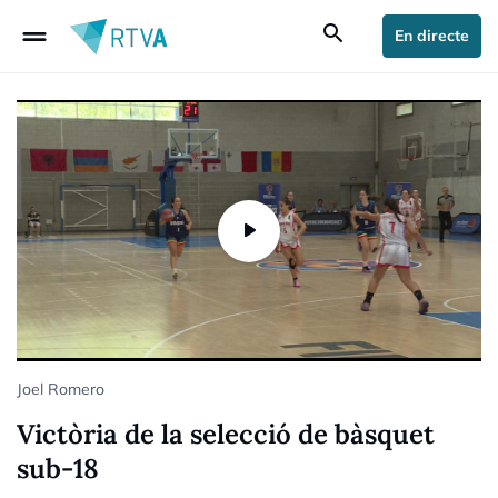
drag_handle
search
En directe
Joel Romero
Victòria de la selecció de bàsquet
sub-18