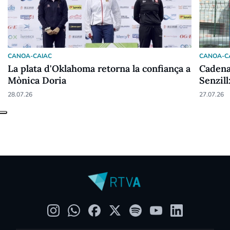
CANOA-CAIAC
CANOA-C
La plata d'Oklahoma retorna la confiança a
Cadena 
Mònica Doria
Senzill
vinent
28.07.26
27.07.26