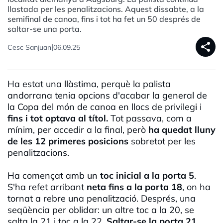
llastada per les penalitzacions. Aquest dissabte, a la
semifinal de canoa, fins i tot ha fet un 50 després de
saltar-se una porta.
share
|
Cesc Sanjuan
06.09.25
Ha estat una llàstima, perquè la palista
andorrana tenia opcions d'acabar la general de
la Copa del món de canoa en llocs de privilegi i
fins i tot optava al títol.
Tot passava, com a
mínim, per accedir a la final, però
ha quedat lluny
de les 12 primeres posicions
sobretot per les
penalitzacions.
Ha començat amb un
toc inicial a la porta 5
.
S'ha refet arribant
neta fins a la porta 18
, on ha
tornat a rebre una penalització. Després, una
seqüència per oblidar: un altre toc a la 20, se
salta la 21 i toc a la 22.
Saltar-se la porta 21