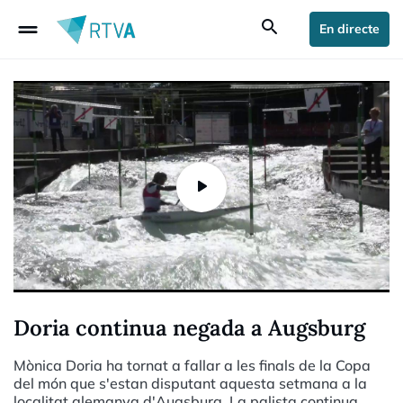
drag_handle
search
En directe
Doria continua negada a Augsburg
Mònica Doria ha tornat a fallar a les finals de la Copa
del món que s'estan disputant aquesta setmana a la
localitat alemanya d'Augsburg. La palista continua