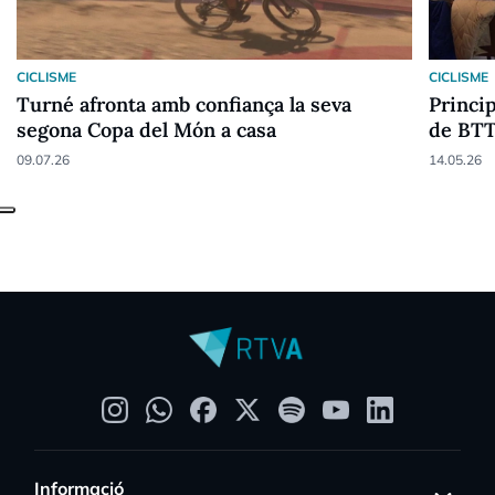
CICLISME
CICLISME
Turné afronta amb confiança la seva
Princi
segona Copa del Món a casa
de BTT
09.07.26
14.05.26
Informació