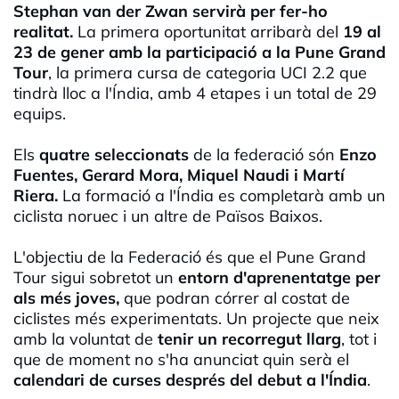
Stephan van der Zwan servirà per fer-ho
realitat.
La primera oportunitat arribarà del
19 al
23 de gener amb la participació a la Pune Grand
Tour
, la primera cursa de categoria UCI 2.2 que
tindrà lloc a l'Índia, amb 4 etapes i un total de 29
equips.
Els
quatre seleccionats
de la federació són
Enzo
Fuentes, Gerard Mora, Miquel Naudi i Martí
Riera.
La formació a l'Índia es completarà amb un
ciclista noruec i un altre de Països Baixos.
L'objectiu de la Federació és que el Pune Grand
Tour sigui sobretot un
entorn d'aprenentatge per
als més joves,
que podran córrer al costat de
ciclistes més experimentats. Un projecte que neix
amb la voluntat de
tenir un recorregut llarg
, tot i
que de moment no s'ha anunciat quin serà el
calendari de curses després del debut a l'Índ
ia
.