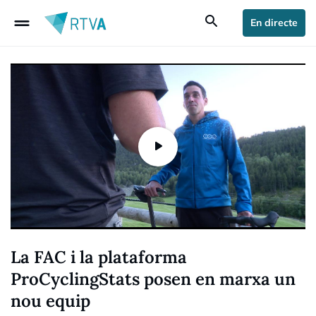
drag_handle
search
En directe
La FAC i la plataforma
ProCyclingStats posen en marxa un
nou equip